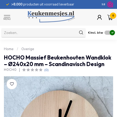
>8.000
producten uit voorraad leverbaar
100 dage
9.8
0
MENU
€
Incl. btw
Home
/
Overige
HOCHO Massief Beukenhouten Wandklok
– Ø240x20 mm – Scandinavisch Design
(0)
HOCHO