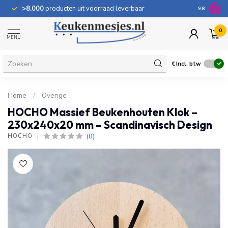
>8.000
producten uit voorraad leverbaar
100 dage
9.8
0
MENU
€
Incl. btw
Home
/
Overige
HOCHO Massief Beukenhouten Klok –
230x240x20 mm – Scandinavisch Design
(0)
HOCHO