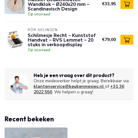
Wandklok – Ø240x20 mm –
€33,95
Scandinavisch Design
Op voorraad
RÖR SOLINGEN
Schilmesje Recht – Kunststof
Handvat – RVS Lemmet – 20
€79,00
stuks in verkoopdisplay
Op voorraad
Heb je een vraag over dit product?
Onze medewerker helpt je graag. Bereikbaar via
klantenservice@keukenmesjes.nl
of
+31 36
2022 550
. We helpen u graag!
Recent bekeken