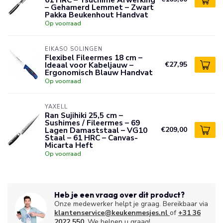
– Gehamerd Lemmet – Zwart
Pakka Beukenhout Handvat
Op voorraad
EIKASO SOLINGEN
Flexibel Fileermes 18 cm –
Ideaal voor Kabeljauw –
€27,95
Ergonomisch Blauw Handvat
Op voorraad
YAXELL
Ran Sujihiki 25,5 cm –
Sushimes / Fileermes – 69
Lagen Damaststaal – VG10
€209,00
Staal – 61 HRC – Canvas-
Micarta Heft
Op voorraad
Heb je een vraag over dit product?
Onze medewerker helpt je graag. Bereikbaar via
klantenservice@keukenmesjes.nl
of
+31 36
2022 550
. We helpen u graag!