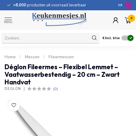
>8.000
producten uit voorraad leverbaar
100 dage
9.8
0
MENU
€
Incl. btw
Home
/
Messen
/
Fileermessen
Déglon Fileermes – Flexibel Lemmet –
Vaatwasserbestendig – 20 cm – Zwart
Handvat
(0)
DÉGLON