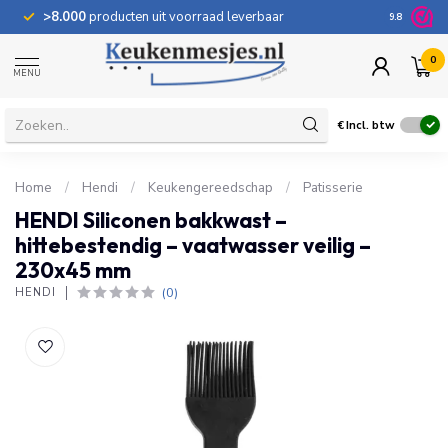
>8.000
producten uit voorraad leverbaar
100 dage
9.8
0
MENU
€
Incl. btw
Home
/
Hendi
/
Keukengereedschap
/
Patisserie
HENDI Siliconen bakkwast –
hittebestendig – vaatwasser veilig –
230x45 mm
(0)
HENDI