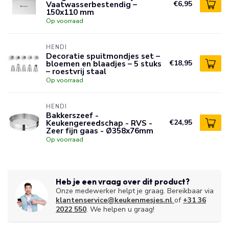
Vaatwasserbestendig –
€6,95
150x110 mm
Op voorraad
HENDI
Decoratie spuitmondjes set –
bloemen en blaadjes – 5 stuks
€18,95
– roestvrij staal
Op voorraad
HENDI
Bakkerszeef -
Keukengereedschap - RVS -
€24,95
Zeer fijn gaas - Ø358x76mm
Op voorraad
Heb je een vraag over dit product?
Onze medewerker helpt je graag. Bereikbaar via
klantenservice@keukenmesjes.nl
of
+31 36
2022 550
. We helpen u graag!