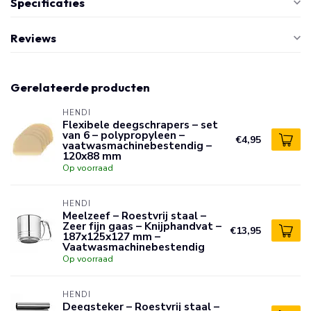
Specificaties
Reviews
Gerelateerde producten
HENDI
Flexibele deegschrapers – set
van 6 – polypropyleen –
€4,95
vaatwasmachinebestendig –
120x88 mm
Op voorraad
HENDI
Meelzeef – Roestvrij staal –
Zeer fijn gaas – Knijphandvat –
€13,95
187x125x127 mm –
Vaatwasmachinebestendig
Op voorraad
HENDI
Deegsteker – Roestvrij staal –