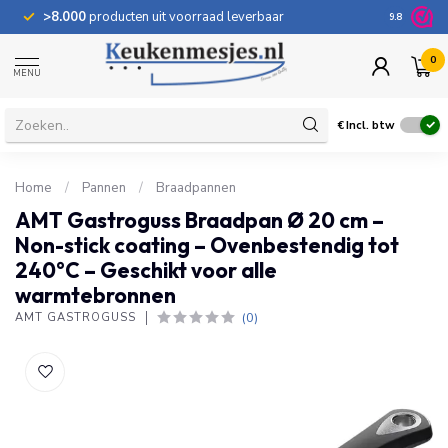
>8.000
producten uit voorraad leverbaar
100 dage
9.8
0
MENU
€
Incl. btw
Home
/
Pannen
/
Braadpannen
AMT Gastroguss Braadpan Ø 20 cm –
Non-stick coating – Ovenbestendig tot
240°C – Geschikt voor alle
warmtebronnen
(0)
AMT GASTROGUSS