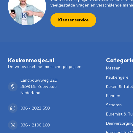
veelgestelde vragen en verschillende mani
Klantenservice
Keukenmesjes.nl
Categori
De webwinkel met messcherpe prijzen
Messen
Keukengerei
Landbouwweg 22D
3899 BE Zeewolde
Koken & Tafe
Nederland
Pannen
Scharen
036 - 2022 550
Bloemist & Tu
Dierverzorgin
036 - 2100 160
Persoonlijke 