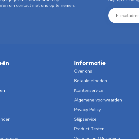
eren om contact met ons op te nemen.
eën
Informatie
Over ons
Betaalmethoden
len
Klantenservice
Algemene voorwaarden
Privacy Policy
inder
Slijpservice
g
Product Testen
Verzorging
Verzending / Bezorging