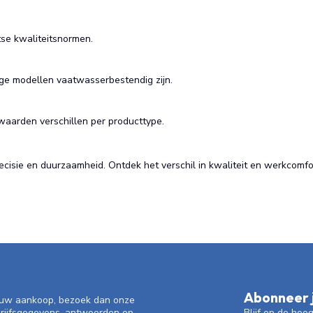
tse kwaliteitsnormen.
e modellen vaatwasserbestendig zijn.
rwaarden verschillen per producttype.
precisie en duurzaamheid. Ontdek het verschil in kwaliteit en werkcom
Abonneer j
f uw aankoop, bezoek dan onze
Blijf op de hoo
drijfsgegevens, antwoorden op