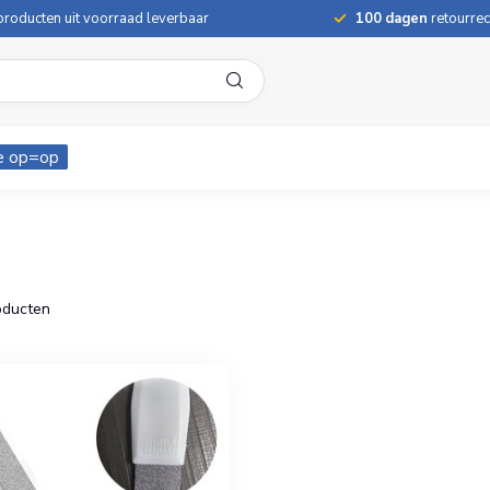
roducten uit voorraad leverbaar
100 dagen
retourrec
e op=op
ducten