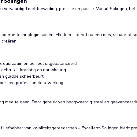
t Solingen
ervaardigd met toewijding, precisie en passie. Vanuit Solingen, het h
moderne technologie samen. Elk item – of het nu een mes, schaar of 
 creëren.
 duurzaam en perfect uitgebalanceerd.
 gebruik – krachtig en nauwkeurig.
en gladde scheerbeurt.
voor een professionele afwerking.
ang mee te gaan. Door gebruik van hoogwaardig staal en geavanceerd
 of liefhebber van kwaliteitsgereedschap – Excellent-Solingen biedt p