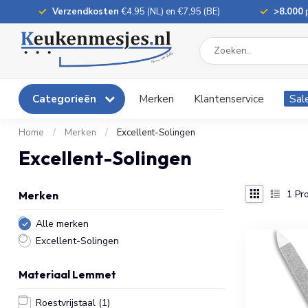
Verzendkosten
€4,95 (NL) en €7,95 (BE)
>8.000
p
Categorieën
Merken
Klantenservice
Sal
Home
/
Merken
/
Excellent-Solingen
Excellent-Solingen
1
Pro
Merken
Alle merken
Excellent-Solingen
Materiaal Lemmet
Roestvrijstaal
(1)