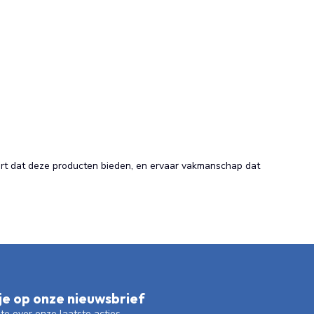
fort dat deze producten bieden, en ervaar vakmanschap dat
e op onze nieuwsbrief
gte over onze laatste acties