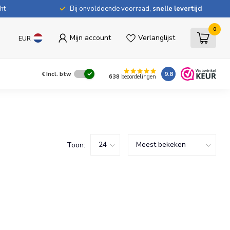
ht
Bij onvoldoende voorraad,
snelle levertijd
0
Mijn account
Verlanglijst
EUR
9.8
€
Incl. btw
638
beoordelingen
Toon: