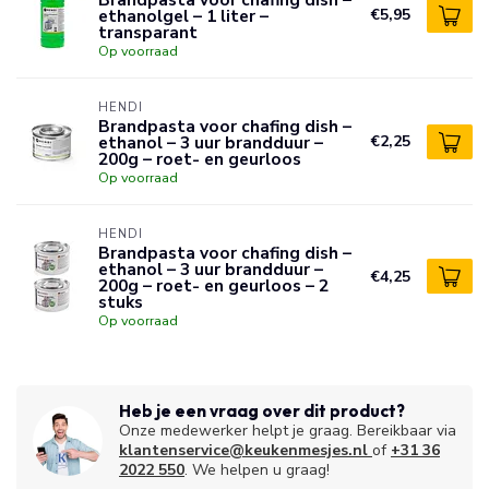
ethanolgel – 1 liter –
€5,95
transparant
Op voorraad
HENDI
Brandpasta voor chafing dish –
ethanol – 3 uur brandduur –
€2,25
200g – roet- en geurloos
Op voorraad
HENDI
Brandpasta voor chafing dish –
ethanol – 3 uur brandduur –
€4,25
200g – roet- en geurloos – 2
stuks
Op voorraad
Heb je een vraag over dit product?
Onze medewerker helpt je graag. Bereikbaar via
klantenservice@keukenmesjes.nl
of
+31 36
2022 550
. We helpen u graag!