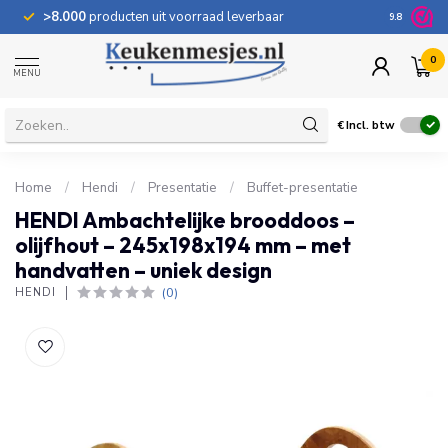
>8.000
producten uit voorraad leverbaar
100 dage
9.8
0
MENU
€
Incl. btw
Home
/
Hendi
/
Presentatie
/
Buffet-presentatie
HENDI Ambachtelijke brooddoos –
olijfhout – 245x198x194 mm – met
handvatten – uniek design
(0)
HENDI