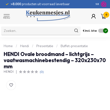
 leverbaar
100 dagen
retourrecht
9.8
0
MENU
€
Incl. btw
Home
/
Hendi
/
Presentatie
/
Buffet-presentatie
HENDI Ovale broodmand – lichtgrijs –
vaatwasmachinebestendig – 320x230x70
mm
(0)
HENDI