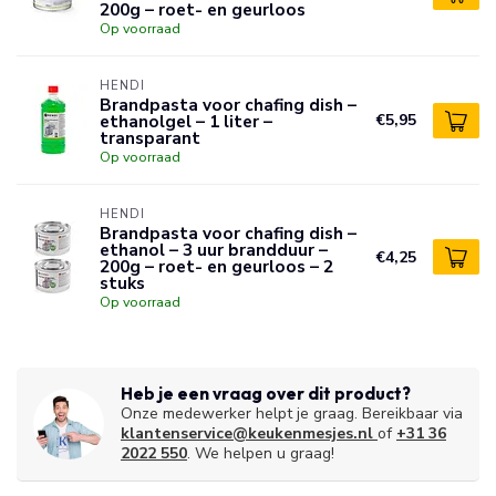
200g – roet- en geurloos
Op voorraad
HENDI
Brandpasta voor chafing dish –
ethanolgel – 1 liter –
€5,95
transparant
Op voorraad
HENDI
Brandpasta voor chafing dish –
ethanol – 3 uur brandduur –
€4,25
200g – roet- en geurloos – 2
stuks
Op voorraad
Heb je een vraag over dit product?
Onze medewerker helpt je graag. Bereikbaar via
klantenservice@keukenmesjes.nl
of
+31 36
2022 550
. We helpen u graag!