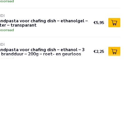
voorraad
NDI
ndpasta voor chafing dish – ethanolgel –
€5,95
iter – transparant
voorraad
NDI
ndpasta voor chafing dish – ethanol – 3
€2,25
 brandduur – 200g – roet- en geurloos
voorraad
NDI
ndpasta voor chafing dish – ethanol – 3
 brandduur – 200g – roet- en geurloos – 2
€4,25
uks
voorraad