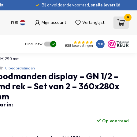
ht
Bij onvoldoende voorraad,
snelle levertijd
0
Mijn account
Verlanglijst
EUR
9.8
€
Incl. btw
638
beoordelingen
x(H)290 mm
0 beoordelingen
odmanden display – GN 1/2 –
d rek – Set van 2 – 360x280x
mm
r in:
Op voorraad