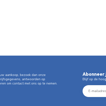
Abonneer j
f uw aankoop, bezoek dan onze
Blijf op de hoo
drijfsgegevens, antwoorden op
eren om contact met ons op te nemen.