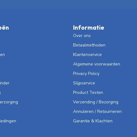
eën
Informatie
Over ons
Betaalmethoden
len
Klantenservice
Algemene voorwaarden
Privacy Policy
inder
Slijpservice
g
Product Testen
Verzorging
Verzending / Bezorging
Annuleren / Retourneren
iedingen
Garantie & Klachten