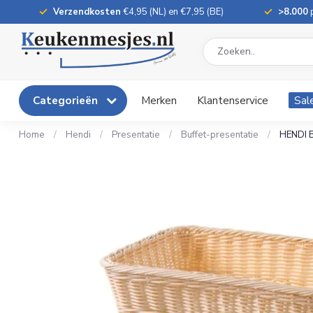
Verzendkosten
€4,95 (NL) en €7,95 (BE)
>8.000
p
Categorieën
Merken
Klantenservice
Sal
Home
/
Hendi
/
Presentatie
/
Buffet-presentatie
/
HENDI B