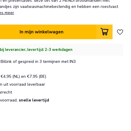
en en presentaties: deze set van 2 HENDI broodmanden met
Mandjes zijn vaatwasmachinebestendig en hebben een roestvast
es meer
.
In mijn winkelwagen
bij leverancier, levertijd: 2-3 werkdagen
Billink of gespreid in 3 termijnen met IN3
€4,95 (NL) en €7,95 (BE)
 uit voorraad leverbaar
urrecht
 voorraad,
snelle levertijd