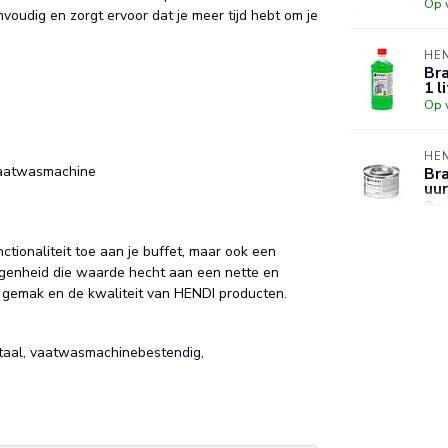
Op 
oudig en zorgt ervoor dat je meer tijd hebt om je
HE
Bra
1 l
Op 
HE
vaatwasmachine
Bra
uur
Op 
tionaliteit toe aan je buffet, maar ook een
HE
egenheid die waarde hecht aan een nette en
Bra
uur
t gemak en de kwaliteit van HENDI producten.
st
Op 
staal, vaatwasmachinebestendig,