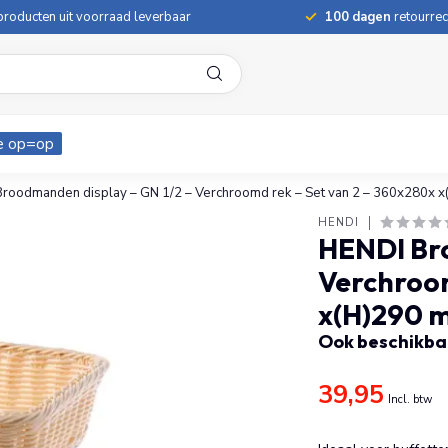
roducten uit voorraad leverbaar
100 dagen
retourrec
e op=op
roodmanden display – GN 1/2 – Verchroomd rek – Set van 2 – 360x280x 
HENDI
HENDI Bro
Verchroom
x(H)290 
Ook beschikbaa
39,95
Incl. btw