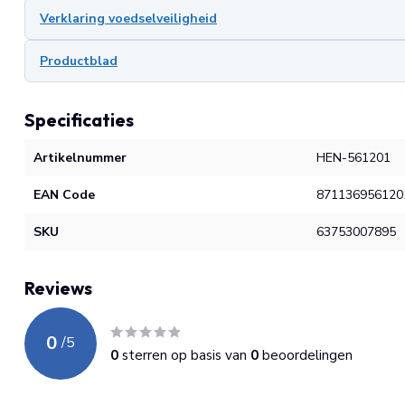
Verklaring voedselveiligheid
Productblad
Specificaties
Artikelnummer
HEN-561201
EAN Code
871136956120
SKU
63753007895
Reviews
0
/
5
0
sterren op basis van
0
beoordelingen