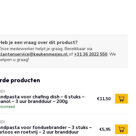
Heb je een vraag over dit product?
Onze medewerker helpt je graag. Bereikbaar via
klantenservice@keukenmesjes.nl
of
+31 36 2022 550
. We
helpen u graag!
rde producten
NDI
ndpasta voor chafing dish – 6 stuks –
€11,50
anol – 3 uur brandduur – 200g
voorraad
NDI
ndpasta voor fonduebrander – 3 stuks –
€5,95
rloos en roetvrij – 2 uur brandduur