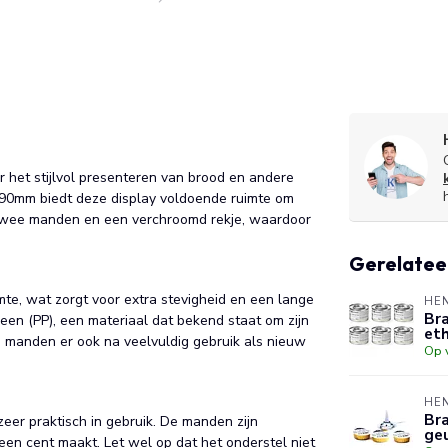
 het stijlvol presenteren van brood en andere
290mm biedt deze display voldoende ruimte om
 twee manden en een verchroomd rekje, waardoor
Gerelatee
te, wat zorgt voor extra stevigheid en een lange
HE
Bra
en (PP), een materiaal dat bekend staat om zijn
eth
e manden er ook na veelvuldig gebruik als nieuw
Op 
HE
Bra
eer praktisch in gebruik. De manden zijn
geu
en cent maakt. Let wel op dat het onderstel niet