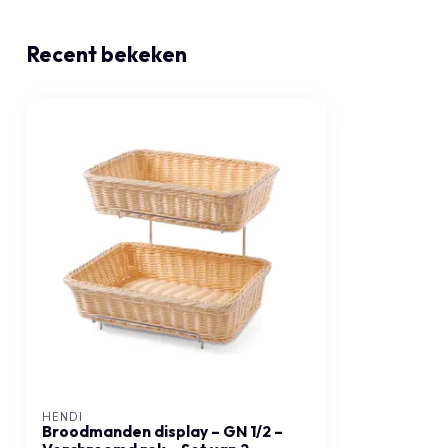
Recent bekeken
HENDI
Broodmanden display – GN 1/2 –