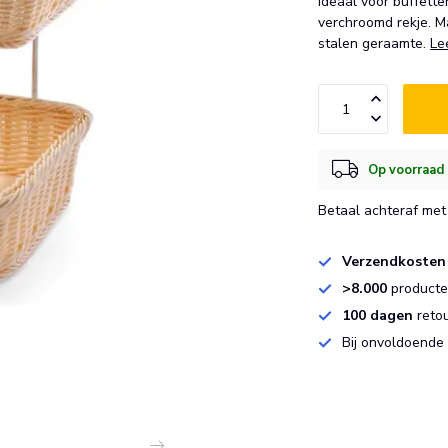
Ideaal voor buffett
verchroomd rekje. 
stalen geraamte.
Le
Op voorraad 
Betaal achteraf met 
Verzendkosten
>8.000
producten
100 dagen
reto
Bij onvoldoende