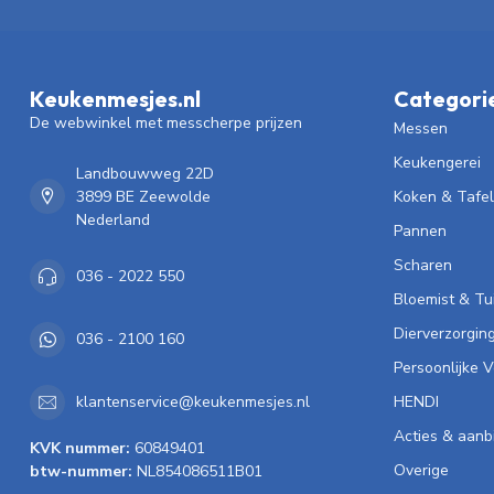
Keukenmesjes.nl
Categori
De webwinkel met messcherpe prijzen
Messen
Keukengerei
Landbouwweg 22D
3899 BE Zeewolde
Koken & Tafe
Nederland
Pannen
Scharen
036 - 2022 550
Bloemist & Tu
Dierverzorgin
036 - 2100 160
Persoonlijke 
HENDI
klantenservice@keukenmesjes.nl
Acties & aanb
KVK nummer:
60849401
Overige
btw-nummer:
NL854086511B01