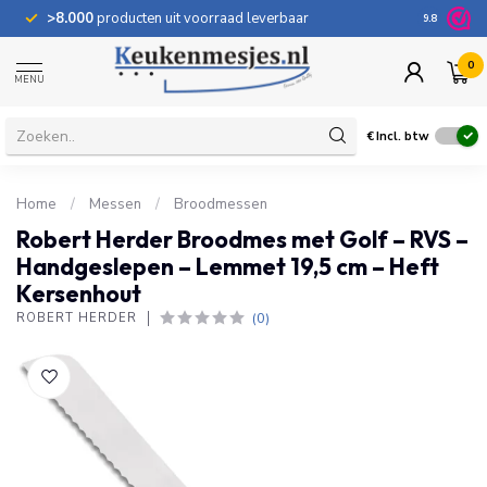
>8.000
producten uit voorraad leverbaar
100 dage
9.8
0
MENU
€
Incl. btw
Home
/
Messen
/
Broodmessen
Robert Herder Broodmes met Golf – RVS –
Handgeslepen – Lemmet 19,5 cm – Heft
Kersenhout
(0)
ROBERT HERDER