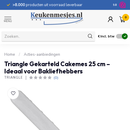
>8.000
producten uit voorraad leverbaar
100 dage
9.8
0
MENU
€
Incl. btw
Home
/
Acties-aanbiedingen
Triangle Gekarteld Cakemes 25 cm –
Ideaal voor Bakliefhebbers
(0)
TRIANGLE