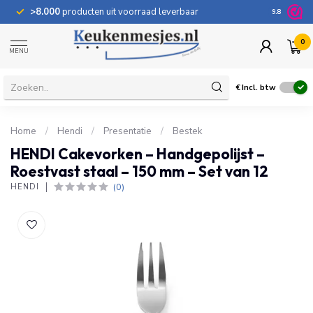
>8.000
producten uit voorraad leverbaar
100 dage
9.8
0
MENU
€
Incl. btw
Home
/
Hendi
/
Presentatie
/
Bestek
HENDI Cakevorken – Handgepolijst –
Roestvast staal – 150 mm – Set van 12
(0)
HENDI