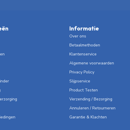
eën
Informatie
Over ons
Betaalmethoden
len
Klantenservice
Algemene voorwaarden
Privacy Policy
inder
Slijpservice
g
Product Testen
Verzorging
Verzending / Bezorging
Annuleren / Retourneren
iedingen
Garantie & Klachten