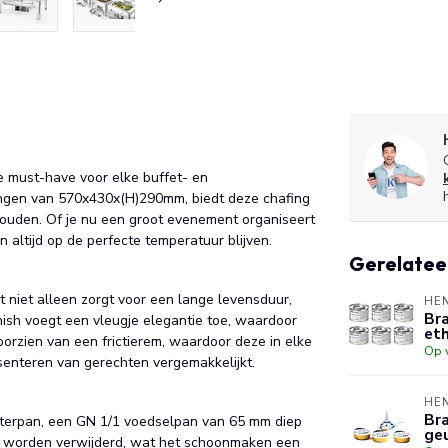
e must-have voor elke buffet- en
etingen van 570x430x(H)290mm, biedt deze chafing
ouden. Of je nu een groot evenement organiseert
n altijd op de perfecte temperatuur blijven.
Gerelatee
t niet alleen zorgt voor een lange levensduur,
HE
Bra
finish voegt een vleugje elegantie toe, waardoor
eth
oorzien van een frictierem, waardoor deze in elke
Op 
senteren van gerechten vergemakkelijkt.
HE
Bra
terpan, een GN 1/1 voedselpan van 65 mm diep
geu
g worden verwijderd, wat het schoonmaken een