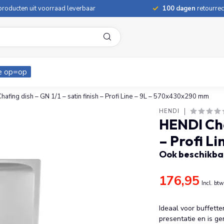
roducten uit voorraad leverbaar
100 dagen
retourrec
e op=op
hafing dish – GN 1/1 – satin finish – Profi Line – 9L – 570x430x290 mm
HENDI
HENDI Chaf
– Profi L
Ook beschikbaa
176,95
Incl. btw
Ideaal voor buffette
presentatie en is g