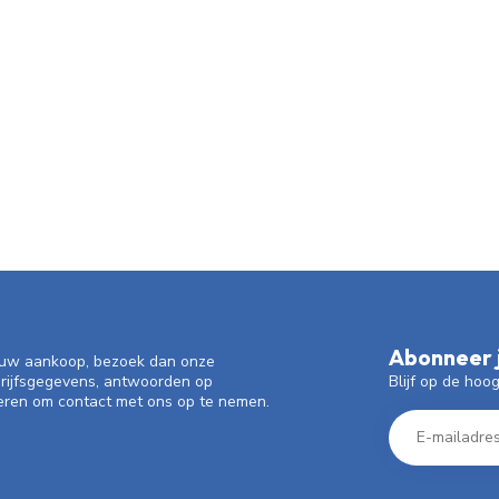
Abonneer j
f uw aankoop, bezoek dan onze
Blijf op de hoo
drijfsgegevens, antwoorden op
eren om contact met ons op te nemen.