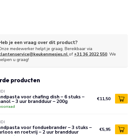
Heb je een vraag over dit product?
Onze medewerker helpt je graag. Bereikbaar via
klantenservice@keukenmesjes.nl
of
+31 36 2022 550
. We
helpen u graag!
rde producten
NDI
ndpasta voor chafing dish – 6 stuks –
€11,50
anol – 3 uur brandduur – 200g
voorraad
NDI
ndpasta voor fonduebrander – 3 stuks –
€5,95
rloos en roetvrij – 2 uur brandduur