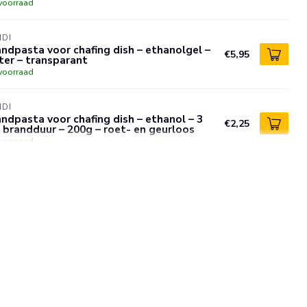
voorraad
NDI
ndpasta voor chafing dish – ethanolgel –
€5,95
iter – transparant
voorraad
NDI
ndpasta voor chafing dish – ethanol – 3
€2,25
 brandduur – 200g – roet- en geurloos
voorraad
NDI
ndpasta voor chafing dish – ethanol – 3
 brandduur – 200g – roet- en geurloos – 2
€4,25
uks
voorraad