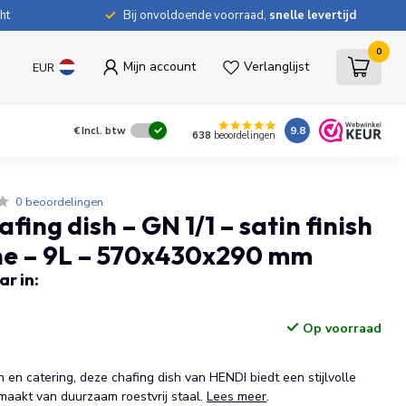
ht
Bij onvoldoende voorraad,
snelle levertijd
0
Mijn account
Verlanglijst
EUR
9.8
€
Incl. btw
638
beoordelingen
0 beoordelingen
ing dish – GN 1/1 – satin finish
ine – 9L – 570x430x290 mm
r in:
Op voorraad
n en catering, deze chafing dish van HENDI biedt een stijlvolle
emaakt van duurzaam roestvrij staal.
Lees meer
.