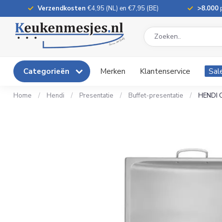
Verzendkosten
€4,95 (NL) en €7,95 (BE)
>8.000
p
Categorieën
Merken
Klantenservice
Sal
Home
/
Hendi
/
Presentatie
/
Buffet-presentatie
/
HENDI C