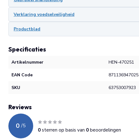
Verklaring voedselveiligheid
Productblad
Specificaties
Artikelnummer
HEN-470251
EAN Code
871136947025
SKU
63753007923
Reviews
0
/
5
0
sterren op basis van
0
beoordelingen