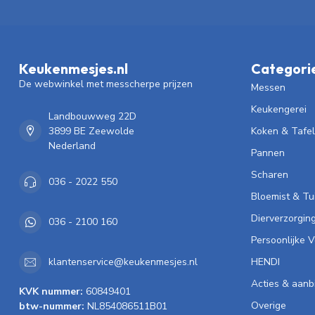
Keukenmesjes.nl
Categori
De webwinkel met messcherpe prijzen
Messen
Keukengerei
Landbouwweg 22D
3899 BE Zeewolde
Koken & Tafe
Nederland
Pannen
Scharen
036 - 2022 550
Bloemist & Tu
Dierverzorgin
036 - 2100 160
Persoonlijke 
HENDI
klantenservice@keukenmesjes.nl
Acties & aanb
KVK nummer:
60849401
Overige
btw-nummer:
NL854086511B01