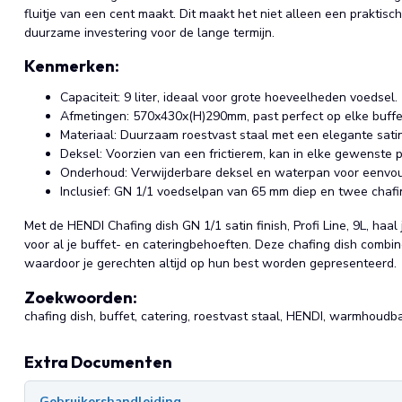
fluitje van een cent maakt. Dit maakt het niet alleen een praktisc
duurzame investering voor de lange termijn.
Kenmerken:
Capaciteit: 9 liter, ideaal voor grote hoeveelheden voedsel.
Afmetingen: 570x430x(H)290mm, past perfect op elke buffet
Materiaal: Duurzaam roestvast staal met een elegante satin 
Deksel: Voorzien van een frictierem, kan in elke gewenste 
Onderhoud: Verwijderbare deksel en waterpan voor eenvo
Inclusief: GN 1/1 voedselpan van 65 mm diep en twee chafi
Met de HENDI Chafing dish GN 1/1 satin finish, Profi Line, 9L, haal
voor al je buffet- en cateringbehoeften. Deze chafing dish combin
waardoor je gerechten altijd op hun best worden gepresenteerd.
Zoekwoorden:
chafing dish, buffet, catering, roestvast staal, HENDI, warmhoudbak,
Extra Documenten
Gebruikershandleiding