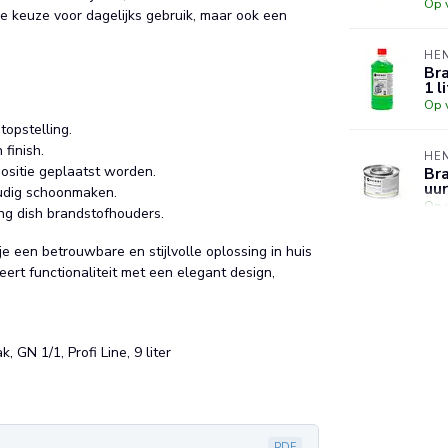
Op 
he keuze voor dagelijks gebruik, maar ook een
HE
Bra
1 l
Op 
opstelling.
finish.
HE
positie geplaatst worden.
Bra
uur
udig schoonmaken.
Op 
ng dish brandstofhouders.
 je een betrouwbare en stijlvolle oplossing in huis
HE
eert functionaliteit met een elegant design,
Bra
uur
st
Op 
 GN 1/1, Profi Line, 9 liter
PDF