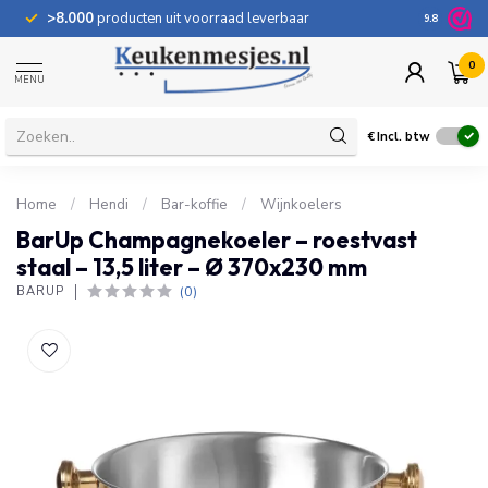
>8.000
producten uit voorraad leverbaar
100 dage
9.8
0
MENU
€
Incl. btw
Home
/
Hendi
/
Bar-koffie
/
Wijnkoelers
BarUp Champagnekoeler – roestvast
staal – 13,5 liter – Ø 370x230 mm
(0)
BARUP