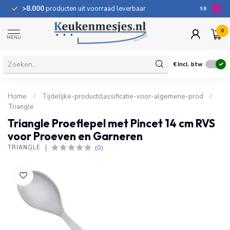
>8.000
producten uit voorraad leverbaar
100 dage
9.8
0
MENU
€
Incl. btw
Home
/
Tijdelijke-productclassificatie-voor-algemene-prod
/
Triangle
Triangle Proeflepel met Pincet 14 cm RVS
voor Proeven en Garneren
(0)
TRIANGLE