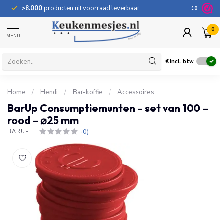
>8.000
producten uit voorraad leverbaar
100 dage
9.8
0
MENU
€
Incl. btw
Home
/
Hendi
/
Bar-koffie
/
Accessoires
BarUp Consumptiemunten – set van 100 –
rood – ⌀25 mm
(0)
BARUP