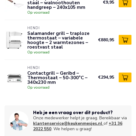
staal – walnoothouten
€9,95
handgreep – 240x105 mm
Op voorraad
HENDI
Salamander grill – traploze
thermostaat – variabele
€880,95
hoogte – 2 warmtezones –
roestvast staal
Op voorraad
HENDI
Contactgrill – Geribd –
Thermostaat – 50-300°C –
€294,95
340x230 mm
Op voorraad
Heb je een vraag over dit product?
Onze medewerker helpt je graag. Bereikbaar via
klantenservice@keukenmesjes.nl
of
+31 36
2022 550
. We helpen u graag!