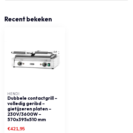
Recent bekeken
HENDI
Dubbele contactgrill –
volledig geribd –
gietijzeren platen –
230V/3600W –
570x395x510 mm
€421,95