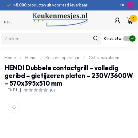
>8.000
producten uit voorraad leverbaar
100 dage
9.8
0
MENU
€
Incl. btw
Home
/
Hendi
/
Keukenapparatuur
/
Grills-bakplaten
HENDI Dubbele contactgrill – volledig
geribd – gietijzeren platen – 230V/3600W
– 570x395x510 mm
(0)
HENDI