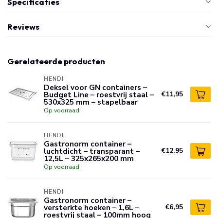
Specificaties
Reviews
Gerelateerde producten
HENDI
Deksel voor GN containers –
Budget Line – roestvrij staal –
€11,95
530x325 mm – stapelbaar
Op voorraad
HENDI
Gastronorm container –
luchtdicht – transparant –
€12,95
12,5L – 325x265x200 mm
Op voorraad
HENDI
Gastronorm container –
versterkte hoeken – 1,6L –
€6,95
roestvrij staal – 100mm hoog