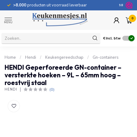
>8.000
producten uit voorraad leverbaar
100 dage
9.8
0
MENU
€
Incl. btw
Home
/
Hendi
/
Keukengereedschap
/
Gn-containers
HENDI Geperforeerde GN-container –
versterkte hoeken – 9L – 65mm hoog –
roestvrij staal
(0)
HENDI