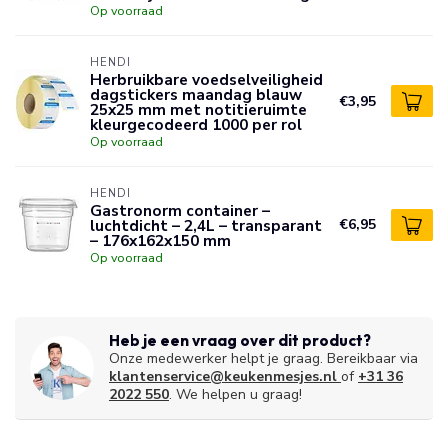
Op voorraad
HENDI
Herbruikbare voedselveiligheid
dagstickers maandag blauw
€3,95
25x25 mm met notitieruimte
kleurgecodeerd 1000 per rol
Op voorraad
HENDI
Gastronorm container –
luchtdicht – 2,4L – transparant
€6,95
– 176x162x150 mm
Op voorraad
Heb je een vraag over dit product?
Onze medewerker helpt je graag. Bereikbaar via
klantenservice@keukenmesjes.nl
of
+31 36
2022 550
. We helpen u graag!