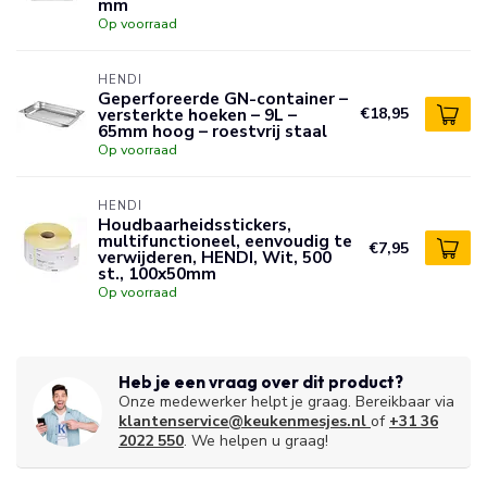
mm
Op voorraad
HENDI
Geperforeerde GN-container –
versterkte hoeken – 9L –
€18,95
65mm hoog – roestvrij staal
Op voorraad
HENDI
Houdbaarheidsstickers,
multifunctioneel, eenvoudig te
€7,95
verwijderen, HENDI, Wit, 500
st., 100x50mm
Op voorraad
Heb je een vraag over dit product?
Onze medewerker helpt je graag. Bereikbaar via
klantenservice@keukenmesjes.nl
of
+31 36
2022 550
. We helpen u graag!