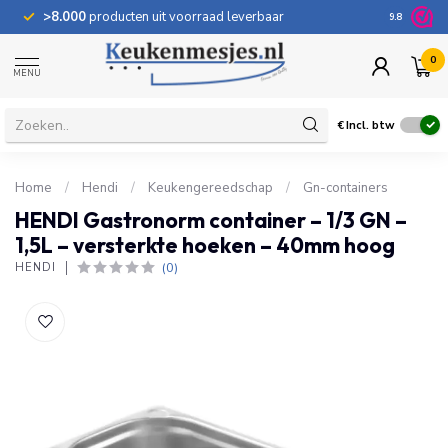
>8.000
producten uit voorraad leverbaar
100 dage
9.8
0
MENU
€
Incl. btw
Home
/
Hendi
/
Keukengereedschap
/
Gn-containers
HENDI Gastronorm container – 1/3 GN –
1,5L – versterkte hoeken – 40mm hoog
(0)
HENDI