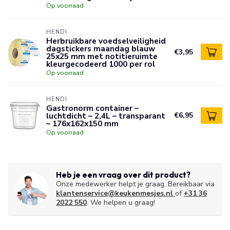
Op voorraad
HENDI
Herbruikbare voedselveiligheid
dagstickers maandag blauw
€3,95
25x25 mm met notitieruimte
kleurgecodeerd 1000 per rol
Op voorraad
HENDI
Gastronorm container –
luchtdicht – 2,4L – transparant
€6,95
– 176x162x150 mm
Op voorraad
Heb je een vraag over dit product?
Onze medewerker helpt je graag. Bereikbaar via
klantenservice@keukenmesjes.nl
of
+31 36
2022 550
. We helpen u graag!