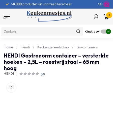
>8.000
producten uit voorraad leverbaar
100 dage
9.8
0
MENU
€
Incl. btw
Home
/
Hendi
/
Keukengereedschap
/
Gn-containers
HENDI Gastronorm container – versterkte
hoeken – 2,5L – roestvrij staal – 65 mm
hoog
(0)
HENDI