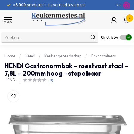
>8.000
producten uit voorraad leverbaar
100 dage
9.8
0
MENU
€
Incl. btw
Home
/
Hendi
/
Keukengereedschap
/
Gn-containers
HENDI Gastronormbak – roestvast staal –
7,8L – 200mm hoog – stapelbaar
(0)
HENDI