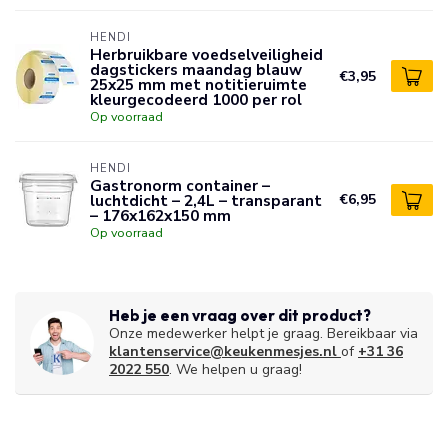
HENDI
Herbruikbare voedselveiligheid
dagstickers maandag blauw
€3,95
25x25 mm met notitieruimte
kleurgecodeerd 1000 per rol
Op voorraad
HENDI
Gastronorm container –
luchtdicht – 2,4L – transparant
€6,95
– 176x162x150 mm
Op voorraad
Heb je een vraag over dit product?
Onze medewerker helpt je graag. Bereikbaar via
klantenservice@keukenmesjes.nl
of
+31 36
2022 550
. We helpen u graag!