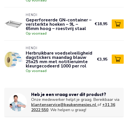
Op voorraad
HENDI
Geperforeerde GN-container –
versterkte hoeken – 9L –
€18,95
65mm hoog – roestvrij staal
Op voorraad
HENDI
Herbruikbare voedselveiligheid
dagstickers maandag blauw
€3,95
25x25 mm met notitieruimte
kleurgecodeerd 1000 per rol
Op voorraad
Heb je een vraag over dit product?
Onze medewerker helpt je graag. Bereikbaar via
klantenservice@keukenmesjes.nl
of
+31 36
2022 550
. We helpen u graag!