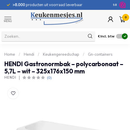
>8.000
producten uit voorraad leverbaar
100 dage
9.8
0
MENU
€
Incl. btw
Home
/
Hendi
/
Keukengereedschap
/
Gn-containers
HENDI Gastronormbak – polycarbonaat –
5,7L – wit – 325x176x150 mm
(0)
HENDI