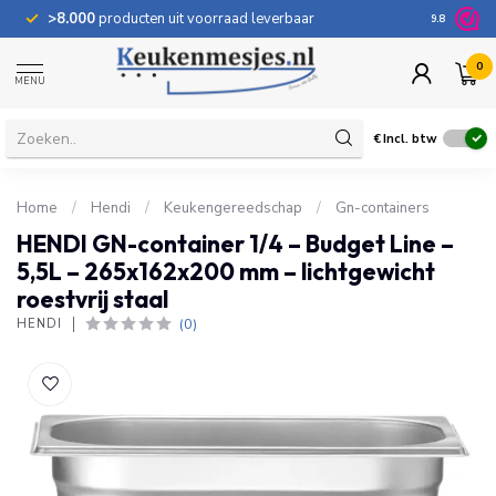
>8.000
producten uit voorraad leverbaar
100 dage
9.8
0
MENU
€
Incl. btw
Home
/
Hendi
/
Keukengereedschap
/
Gn-containers
HENDI GN-container 1/4 – Budget Line –
5,5L – 265x162x200 mm – lichtgewicht
roestvrij staal
(0)
HENDI