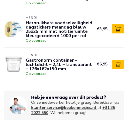
Op voorraad
HENDI
Herbruikbare voedselveiligheid
dagstickers maandag blauw
€3,95
25x25 mm met notitieruimte
kleurgecodeerd 1000 per rol
Op voorraad
HENDI
Gastronorm container –
luchtdicht – 2,4L – transparant
€6,95
– 176x162x150 mm
Op voorraad
Heb je een vraag over dit product?
Onze medewerker helpt je graag. Bereikbaar via
klantenservice@keukenmesjes.nl
of
+31 36
2022 550
. We helpen u graag!