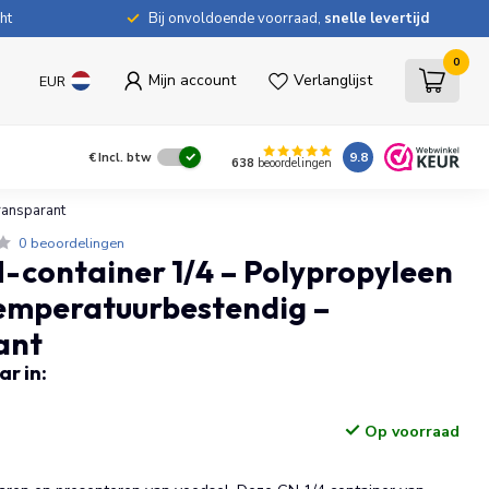
ht
Bij onvoldoende voorraad,
snelle levertijd
0
Mijn account
Verlanglijst
EUR
9.8
€
Incl. btw
638
beoordelingen
ransparant
0 beoordelingen
container 1/4 – Polypropyleen
Temperatuurbestendig –
ant
r in:
Op voorraad