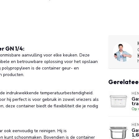
r GN 1/4:
 onmisbare aanvulling voor elke keuken. Deze
exibele en betrouwbare oplossing voor het opslaan
 polypropyleen is de container geur- en
en producten.
Gerelatee
s de indrukwekkende temperatuurbestendigheid.
HE
Gas
 hij perfect is voor gebruik in zowel vriezers als
tr
, deze container biedt de flexibiliteit die je nodig
Op 
HE
Gas
r ook eenvoudig te reinigen. Hij is
1,6
n kunt schoonmaken. Bovendien is de container