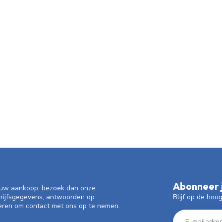
Abonneer j
f uw aankoop, bezoek dan onze
Blijf op de hoo
drijfsgegevens, antwoorden op
eren om contact met ons op te nemen.