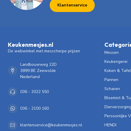
Klantenservice
Keukenmesjes.nl
Categori
De webwinkel met messcherpe prijzen
Messen
Keukengerei
Landbouwweg 22D
3899 BE Zeewolde
Koken & Tafe
Nederland
Pannen
Scharen
036 - 2022 550
Bloemist & Tu
Dierverzorgin
036 - 2100 160
Persoonlijke 
HENDI
klantenservice@keukenmesjes.nl