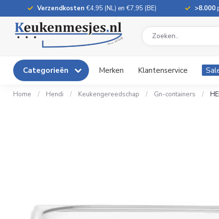
Verzendkosten
€4,95 (NL) en €7,95 (BE)
>8.000
p
Categorieën
Merken
Klantenservice
Sal
Home
/
Hendi
/
Keukengereedschap
/
Gn-containers
/
HE