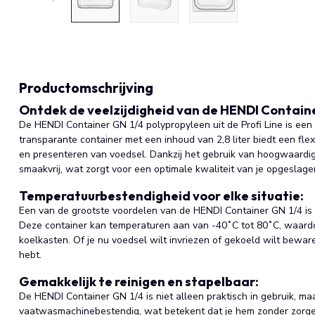
Productomschrijving
Ontdek de veelzijdigheid van de HENDI Containe
De HENDI Container GN 1/4 polypropyleen uit de Profi Line is een
transparante container met een inhoud van 2,8 liter biedt een fl
en presenteren van voedsel. Dankzij het gebruik van hoogwaardig
smaakvrij, wat zorgt voor een optimale kwaliteit van je opgeslag
Temperatuurbestendigheid voor elke situatie:
Een van de grootste voordelen van de HENDI Container GN 1/4 i
Deze container kan temperaturen aan van -40˚C tot 80˚C, waardoor
koelkasten. Of je nu voedsel wilt invriezen of gekoeld wilt bewaren
hebt.
Gemakkelijk te reinigen en stapelbaar:
De HENDI Container GN 1/4 is niet alleen praktisch in gebruik, maa
vaatwasmachinebestendig, wat betekent dat je hem zonder zorge