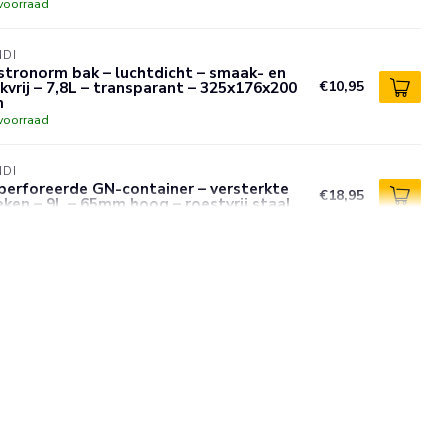
voorraad
NDI
tronorm bak – luchtdicht – smaak- en
kvrij – 7,8L – transparant – 325x176x200
€10,95
m
voorraad
NDI
perforeerde GN-container – versterkte
€18,95
ken – 9L – 65mm hoog – roestvrij staal
voorraad
NDI
dbaarheidsstickers, multifunctioneel,
voudig te verwijderen, HENDI, Wit, 500
€7,95
., 100x50mm
voorraad