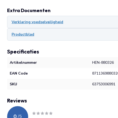
Extra Documenten
Verklaring voedselveiligheid
Productblad
Specificaties
Artikelnummer
HEN-880326
EAN Code
871136988032
SKU
63753006991
Reviews
0
/
5