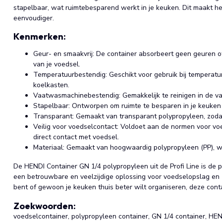
stapelbaar, wat ruimtebesparend werkt in je keuken. Dit maakt h
eenvoudiger.
Kenmerken:
Geur- en smaakvrij: De container absorbeert geen geuren o
van je voedsel.
Temperatuurbestendig: Geschikt voor gebruik bij temperatur
koelkasten.
Vaatwasmachinebestendig: Gemakkelijk te reinigen in de va
Stapelbaar: Ontworpen om ruimte te besparen in je keuken
Transparant: Gemaakt van transparant polypropyleen, zodat j
Veilig voor voedselcontact: Voldoet aan de normen voor voed
direct contact met voedsel.
Materiaal: Gemaakt van hoogwaardig polypropyleen (PP), w
De HENDI Container GN 1/4 polypropyleen uit de Profi Line is de p
een betrouwbare en veelzijdige oplossing voor voedselopslag en -
bent of gewoon je keuken thuis beter wilt organiseren, deze conta
Zoekwoorden:
voedselcontainer, polypropyleen container, GN 1/4 container, HEN