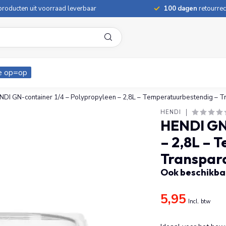
roducten uit voorraad leverbaar
100 dagen
retourrec
e op=op
NDI GN-container 1/4 – Polypropyleen – 2,8L – Temperatuurbestendig – T
HENDI
HENDI GN-
– 2,8L – 
Transpar
Ook beschikbaa
5,95
Incl. btw