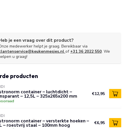
Heb je een vraag over dit product?
Onze medewerker helpt je graag. Bereikbaar via
klantenservice@keukenmesjes.nl
of
+31 36 2022 550
. We
helpen u graag!
rde producten
NDI
tronorm container – luchtdicht –
€12,95
ansparant – 12,5L – 325x265x200 mm
voorraad
NDI
tronorm container – versterkte hoeken –
€6,95
L – roestvrij staal – 100mm hoog