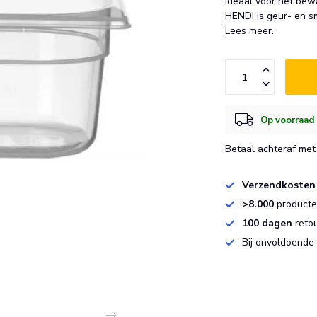
Ideaal voor het bew
HENDI is geur- en s
Lees meer
.
Op voorraad 
Betaal achteraf met 
Verzendkosten
>8.000
producten
100 dagen
reto
Bij onvoldoende