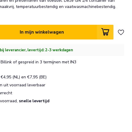
aren en presenteren van voedsel. Deze GN 1/4 container van
maakvrij, temperatuurbestendig en vaatwasmachinebestendig.
In mijn winkelwagen
bij leverancier, levertijd: 2-3 werkdagen
Billink of gespreid in 3 termijnen met IN3
€4,95 (NL) en €7,95 (BE)
 uit voorraad leverbaar
urrecht
 voorraad,
snelle levertijd