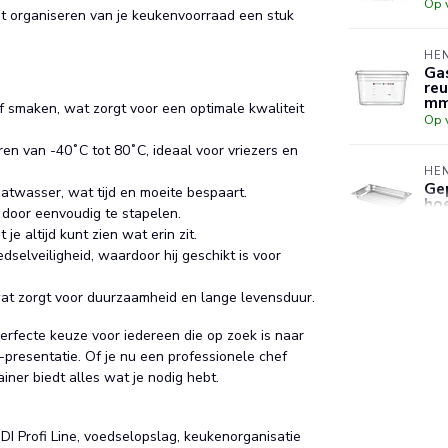
Op 
et organiseren van je keukenvoorraad een stuk
HE
Gas
reu
m
f smaken, wat zorgt voor een optimale kwaliteit
Op 
en van -40˚C tot 80˚C, ideaal voor vriezers en
HE
Ge
atwasser, wat tijd en moeite bespaart.
hoe
 door eenvoudig te stapelen.
Op 
e altijd kunt zien wat erin zit.
selveiligheid, waardoor hij geschikt is voor
HE
Hou
at zorgt voor duurzaamheid en lange levensduur.
een
st
erfecte keuze voor iedereen die op zoek is naar
Op 
presentatie. Of je nu een professionele chef
iner biedt alles wat je nodig hebt.
DI Profi Line, voedselopslag, keukenorganisatie