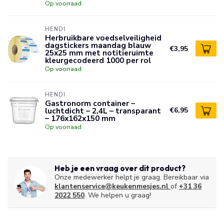
Op voorraad
HENDI
Herbruikbare voedselveiligheid
dagstickers maandag blauw
€3,95
25x25 mm met notitieruimte
kleurgecodeerd 1000 per rol
Op voorraad
HENDI
Gastronorm container –
luchtdicht – 2,4L – transparant
€6,95
– 176x162x150 mm
Op voorraad
Heb je een vraag over dit product?
Onze medewerker helpt je graag. Bereikbaar via
klantenservice@keukenmesjes.nl
of
+31 36
2022 550
. We helpen u graag!