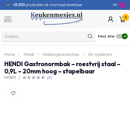
>8.000
producten uit voorraad leverbaar
100 dage
9.8
0
MENU
€
Incl. btw
Home
/
Hendi
/
Keukengereedschap
/
Gn-containers
HENDI Gastronormbak – roestvrij staal –
0,9L – 20mm hoog – stapelbaar
(0)
HENDI