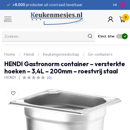
>8.000
producten uit voorraad leverbaar
100 dage
9.8
0
MENU
€
Incl. btw
Home
/
Hendi
/
Keukengereedschap
/
Gn-containers
HENDI Gastronorm container – versterkte
hoeken – 3,4L – 200mm – roestvrij staal
(0)
HENDI