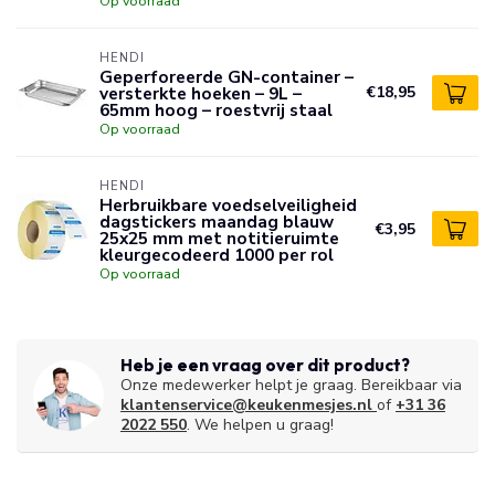
Op voorraad
HENDI
Geperforeerde GN-container –
versterkte hoeken – 9L –
€18,95
65mm hoog – roestvrij staal
Op voorraad
HENDI
Herbruikbare voedselveiligheid
dagstickers maandag blauw
€3,95
25x25 mm met notitieruimte
kleurgecodeerd 1000 per rol
Op voorraad
Heb je een vraag over dit product?
Onze medewerker helpt je graag. Bereikbaar via
klantenservice@keukenmesjes.nl
of
+31 36
2022 550
. We helpen u graag!