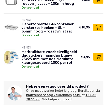
roestvrij staal – 100mm hoog
Op voorraad
HENDI
Geperforeerde GN-container –
versterkte hoeken – 9L –
€18,95
65mm hoog – roestvrij staal
Op voorraad
HENDI
Herbruikbare voedselveiligheid
dagstickers maandag blauw
€3,95
25x25 mm met notitieruimte
kleurgecodeerd 1000 per rol
Op voorraad
Heb je een vraag over dit product?
Onze medewerker helpt je graag. Bereikbaar via
klantenservice@keukenmesjes.nl
of
+31 36
2022 550
. We helpen u graag!