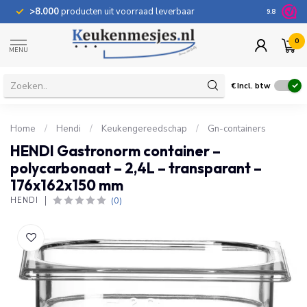
>8.000
producten uit voorraad leverbaar
100 dage
9.8
0
MENU
€
Incl. btw
Home
/
Hendi
/
Keukengereedschap
/
Gn-containers
HENDI Gastronorm container –
polycarbonaat – 2,4L – transparant –
176x162x150 mm
(0)
HENDI