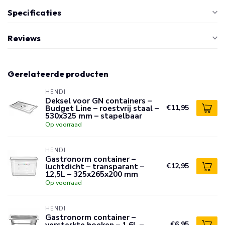
Specificaties
Reviews
Gerelateerde producten
HENDI
Deksel voor GN containers –
Budget Line – roestvrij staal –
€11,95
530x325 mm – stapelbaar
Op voorraad
HENDI
Gastronorm container –
luchtdicht – transparant –
€12,95
12,5L – 325x265x200 mm
Op voorraad
HENDI
Gastronorm container –
versterkte hoeken – 1,6L –
€6,95