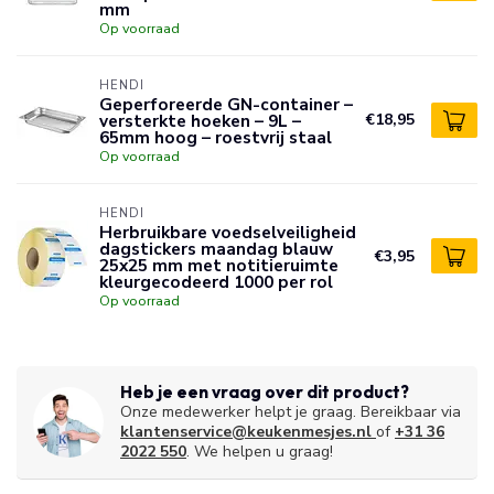
mm
Op voorraad
HENDI
Geperforeerde GN-container –
versterkte hoeken – 9L –
€18,95
65mm hoog – roestvrij staal
Op voorraad
HENDI
Herbruikbare voedselveiligheid
dagstickers maandag blauw
€3,95
25x25 mm met notitieruimte
kleurgecodeerd 1000 per rol
Op voorraad
Heb je een vraag over dit product?
Onze medewerker helpt je graag. Bereikbaar via
klantenservice@keukenmesjes.nl
of
+31 36
2022 550
. We helpen u graag!