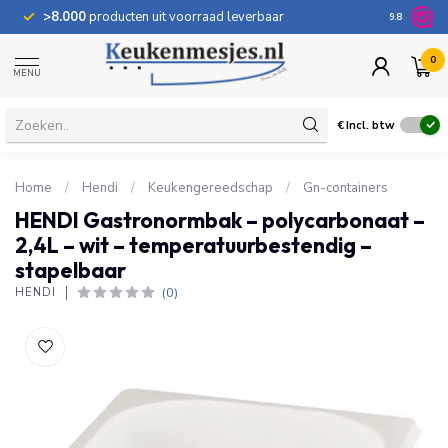
>8.000
producten uit voorraad leverbaar
100 dage
9.8
0
MENU
€
Incl. btw
Home
/
Hendi
/
Keukengereedschap
/
Gn-containers
HENDI Gastronormbak – polycarbonaat –
2,4L – wit – temperatuurbestendig –
stapelbaar
(0)
HENDI