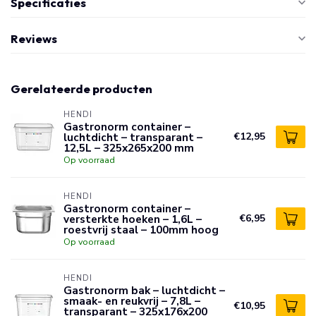
Specificaties
Reviews
Gerelateerde producten
HENDI
Gastronorm container –
luchtdicht – transparant –
€12,95
12,5L – 325x265x200 mm
Op voorraad
HENDI
Gastronorm container –
versterkte hoeken – 1,6L –
€6,95
roestvrij staal – 100mm hoog
Op voorraad
HENDI
Gastronorm bak – luchtdicht –
smaak- en reukvrij – 7,8L –
€10,95
transparant – 325x176x200