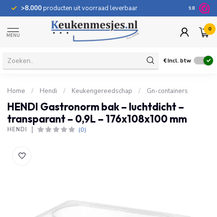
>8.000
producten uit voorraad leverbaar
100 dage
9.8
0
MENU
€
Incl. btw
Home
/
Hendi
/
Keukengereedschap
/
Gn-containers
HENDI Gastronorm bak – luchtdicht –
transparant – 0,9L – 176x108x100 mm
(0)
HENDI