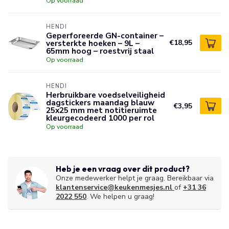
Op voorraad
HENDI
Geperforeerde GN-container –
versterkte hoeken – 9L –
€18,95
65mm hoog – roestvrij staal
Op voorraad
HENDI
Herbruikbare voedselveiligheid
dagstickers maandag blauw
€3,95
25x25 mm met notitieruimte
kleurgecodeerd 1000 per rol
Op voorraad
Heb je een vraag over dit product?
Onze medewerker helpt je graag. Bereikbaar via
klantenservice@keukenmesjes.nl
of
+31 36
2022 550
. We helpen u graag!