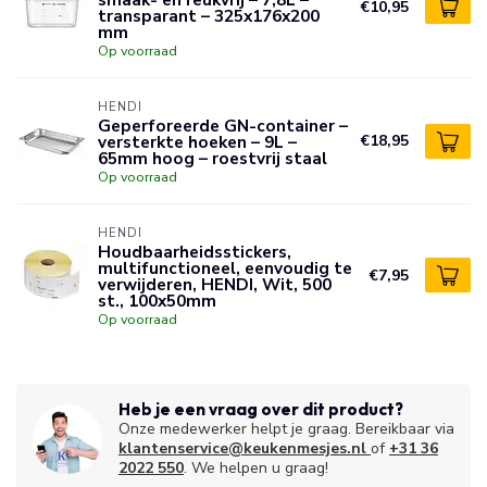
€10,95
transparant – 325x176x200
mm
Op voorraad
HENDI
Geperforeerde GN-container –
versterkte hoeken – 9L –
€18,95
65mm hoog – roestvrij staal
Op voorraad
HENDI
Houdbaarheidsstickers,
multifunctioneel, eenvoudig te
€7,95
verwijderen, HENDI, Wit, 500
st., 100x50mm
Op voorraad
Heb je een vraag over dit product?
Onze medewerker helpt je graag. Bereikbaar via
klantenservice@keukenmesjes.nl
of
+31 36
2022 550
. We helpen u graag!