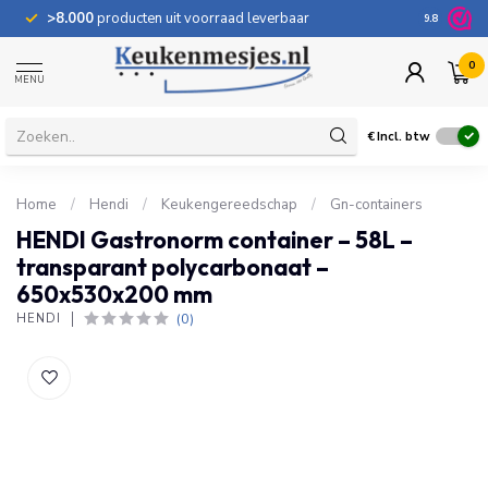
>8.000
producten uit voorraad leverbaar
100 dage
9.8
0
MENU
€
Incl. btw
Home
/
Hendi
/
Keukengereedschap
/
Gn-containers
HENDI Gastronorm container – 58L –
transparant polycarbonaat –
650x530x200 mm
(0)
HENDI