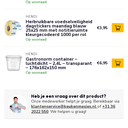
Op voorraad
HENDI
Herbruikbare voedselveiligheid
dagstickers maandag blauw
€3,95
25x25 mm met notitieruimte
kleurgecodeerd 1000 per rol
Op voorraad
HENDI
Gastronorm container –
luchtdicht – 2,4L – transparant
€6,95
– 176x162x150 mm
Op voorraad
Heb je een vraag over dit product?
Onze medewerker helpt je graag. Bereikbaar via
klantenservice@keukenmesjes.nl
of
+31 36
2022 550
. We helpen u graag!