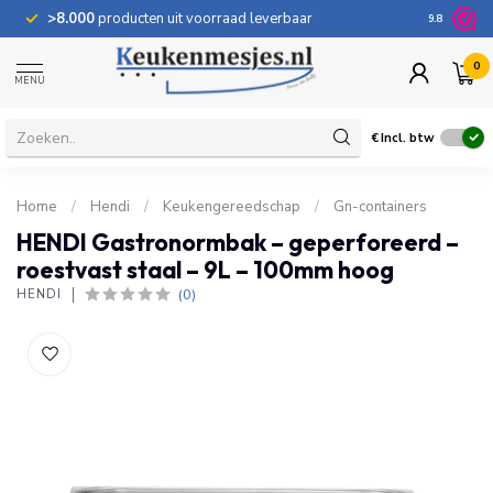
>8.000
producten uit voorraad leverbaar
100 dage
9.8
0
MENU
€
Incl. btw
Home
/
Hendi
/
Keukengereedschap
/
Gn-containers
HENDI Gastronormbak – geperforeerd –
roestvast staal – 9L – 100mm hoog
(0)
HENDI