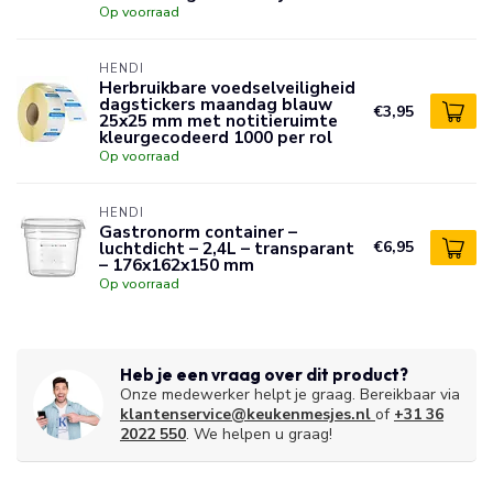
Op voorraad
HENDI
Herbruikbare voedselveiligheid
dagstickers maandag blauw
€3,95
25x25 mm met notitieruimte
kleurgecodeerd 1000 per rol
Op voorraad
HENDI
Gastronorm container –
luchtdicht – 2,4L – transparant
€6,95
– 176x162x150 mm
Op voorraad
Heb je een vraag over dit product?
Onze medewerker helpt je graag. Bereikbaar via
klantenservice@keukenmesjes.nl
of
+31 36
2022 550
. We helpen u graag!