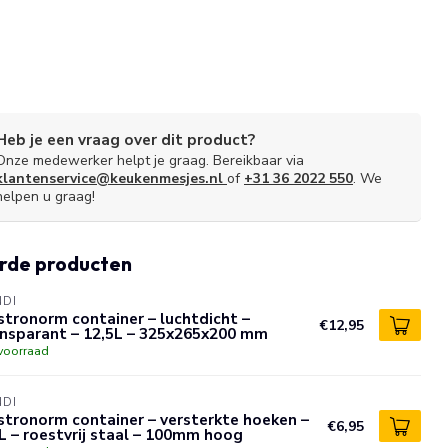
Heb je een vraag over dit product?
Onze medewerker helpt je graag. Bereikbaar via
klantenservice@keukenmesjes.nl
of
+31 36 2022 550
. We
helpen u graag!
rde producten
NDI
tronorm container – luchtdicht –
€12,95
ansparant – 12,5L – 325x265x200 mm
voorraad
NDI
tronorm container – versterkte hoeken –
€6,95
L – roestvrij staal – 100mm hoog