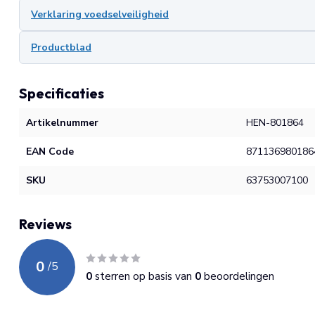
Verklaring voedselveiligheid
Productblad
Specificaties
Artikelnummer
HEN-801864
EAN Code
871136980186
SKU
63753007100
Reviews
0
/
5
0
sterren op basis van
0
beoordelingen