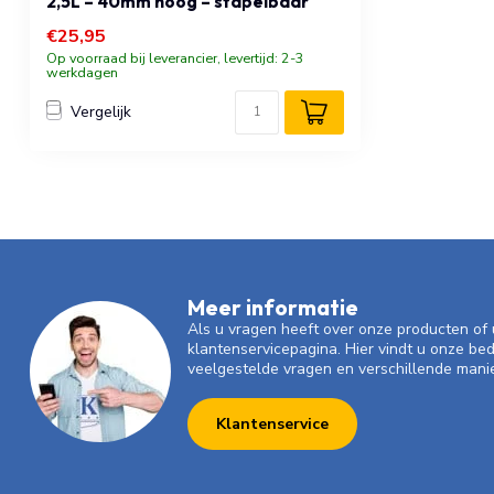
2,5L – 40mm hoog – stapelbaar
€25,95
Op voorraad bij leverancier, levertijd: 2-3
werkdagen
Vergelijk
Meer informatie
Als u vragen heeft over onze producten o
klantenservicepagina. Hier vindt u onze be
veelgestelde vragen en verschillende mani
Klantenservice