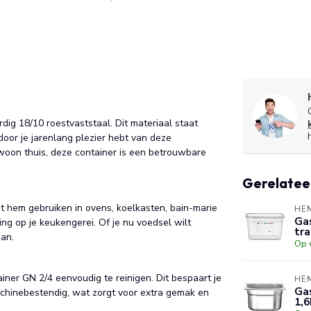
dig 18/10 roestvaststaal. Dit materiaal staat
or je jarenlang plezier hebt van deze
woon thuis, deze container is een betrouwbare
Gerelatee
t hem gebruiken in ovens, koelkasten, bain-marie
HE
Gas
ing op je keukengerei. Of je nu voedsel wilt
tr
aan.
Op 
ner GN 2/4 eenvoudig te reinigen. Dit bespaart je
HE
Gas
achinebestendig, wat zorgt voor extra gemak en
1,6