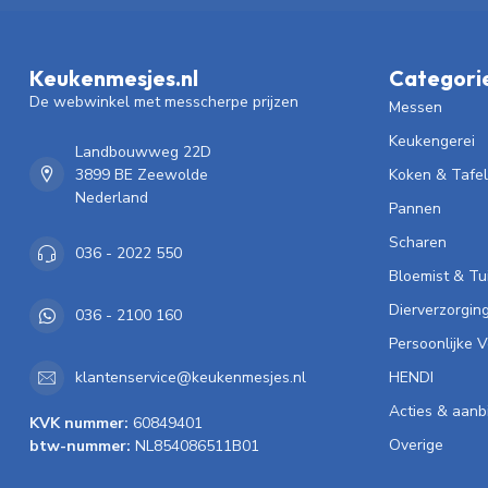
Keukenmesjes.nl
Categori
De webwinkel met messcherpe prijzen
Messen
Keukengerei
Landbouwweg 22D
3899 BE Zeewolde
Koken & Tafe
Nederland
Pannen
Scharen
036 - 2022 550
Bloemist & Tu
Dierverzorgin
036 - 2100 160
Persoonlijke 
HENDI
klantenservice@keukenmesjes.nl
Acties & aanb
KVK nummer:
60849401
Overige
btw-nummer:
NL854086511B01