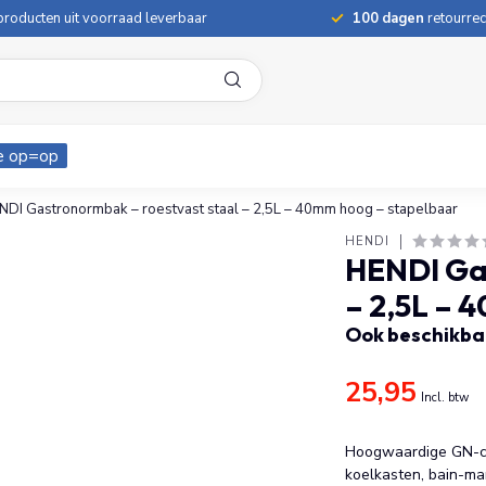
roducten uit voorraad leverbaar
100 dagen
retourrec
e op=op
NDI Gastronormbak – roestvast staal – 2,5L – 40mm hoog – stapelbaar
HENDI
HENDI Ga
– 2,5L – 
Ook beschikbaa
25,95
Incl. btw
Hoogwaardige GN-con
koelkasten, bain-mar