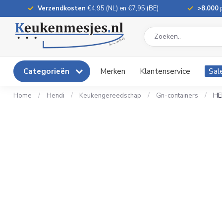
Verzendkosten
€4,95 (NL) en €7,95 (BE)
>8.000
p
Categorieën
Merken
Klantenservice
Sal
Home
/
Hendi
/
Keukengereedschap
/
Gn-containers
/
HE