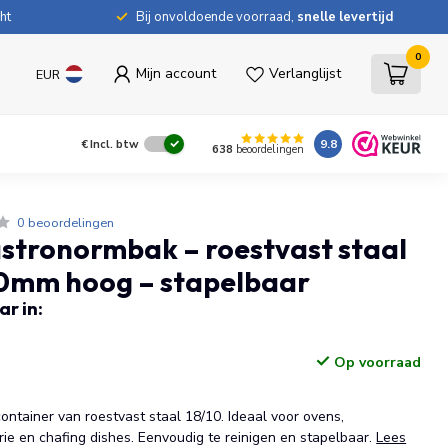
ht
Bij onvoldoende voorraad,
snelle levertijd
0
Mijn account
Verlanglijst
EUR
9.8
€
Incl. btw
638
beoordelingen
0 beoordelingen
stronormbak – roestvast staal
40mm hoog – stapelbaar
r in:
Op voorraad
tainer van roestvast staal 18/10. Ideaal voor ovens,
ie en chafing dishes. Eenvoudig te reinigen en stapelbaar.
Lees