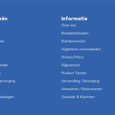
eën
Informatie
Over ons
Betaalmethoden
len
Klantenservice
Algemene voorwaarden
Privacy Policy
inder
Slijpservice
g
Product Testen
Verzorging
Verzending / Bezorging
Annuleren / Retourneren
iedingen
Garantie & Klachten