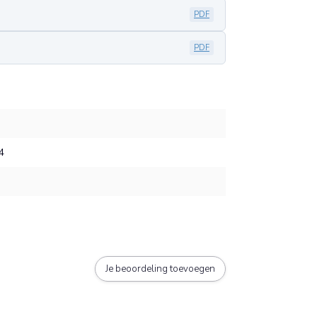
PDF
PDF
4
Je beoordeling toevoegen