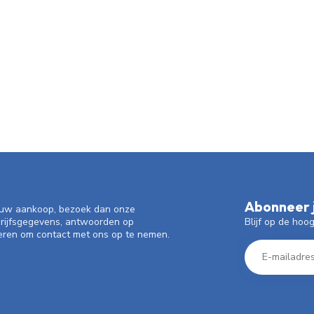
Abonneer j
f uw aankoop, bezoek dan onze
Blijf op de hoo
drijfsgegevens, antwoorden op
eren om contact met ons op te nemen.