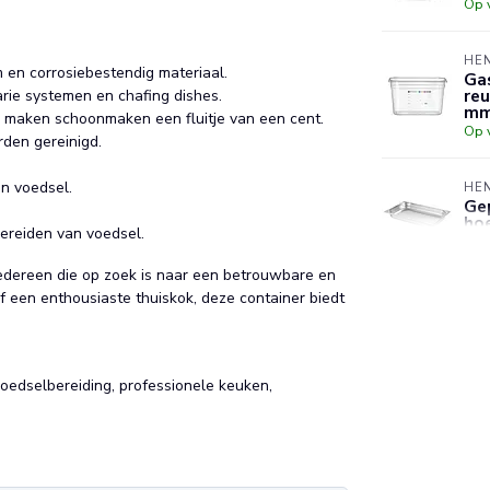
Op 
HE
en corrosiebestendig materiaal.
Gas
reu
arie systemen en chafing dishes.
m
 maken schoonmaken een fluitje van een cent.
Op 
den gereinigd.
.
an voedsel.
HE
Ge
hoe
bereiden van voedsel.
Op 
iedereen die op zoek is naar een betrouwbare en
f een enthousiaste thuiskok, deze container biedt
HE
Her
ma
kle
Op 
oedselbereiding, professionele keuken,