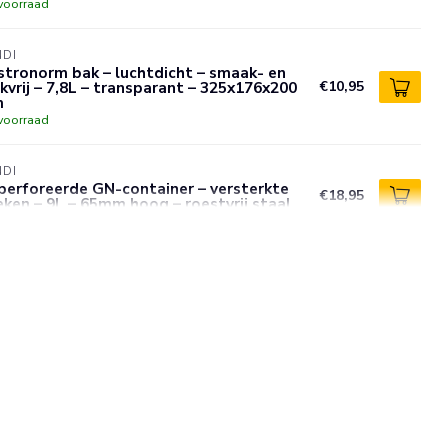
voorraad
NDI
tronorm bak – luchtdicht – smaak- en
kvrij – 7,8L – transparant – 325x176x200
€10,95
m
voorraad
NDI
perforeerde GN-container – versterkte
€18,95
ken – 9L – 65mm hoog – roestvrij staal
voorraad
NDI
bruikbare voedselveiligheid dagstickers
andag blauw 25x25 mm met notitieruimte
€3,95
urgecodeerd 1000 per rol
voorraad