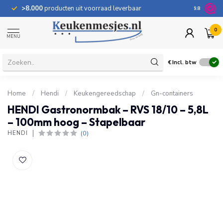
>8.000
producten uit voorraad leverbaar
100 dage
9.8
0
MENU
€
Incl. btw
Home
/
Hendi
/
Keukengereedschap
/
Gn-containers
HENDI Gastronormbak – RVS 18/10 – 5,8L
– 100mm hoog – Stapelbaar
(0)
HENDI