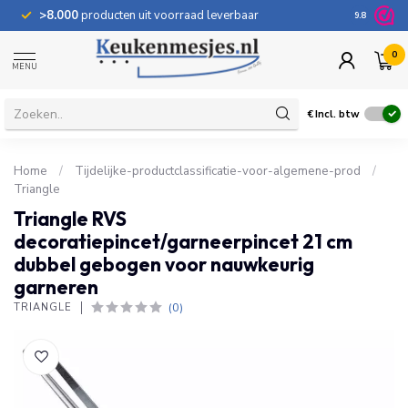
>8.000
producten uit voorraad leverbaar
100 dage
9.8
0
MENU
€
Incl. btw
Home
/
Tijdelijke-productclassificatie-voor-algemene-prod
/
Triangle
Triangle RVS
decoratiepincet/garneerpincet 21 cm
dubbel gebogen voor nauwkeurig
garneren
(0)
TRIANGLE