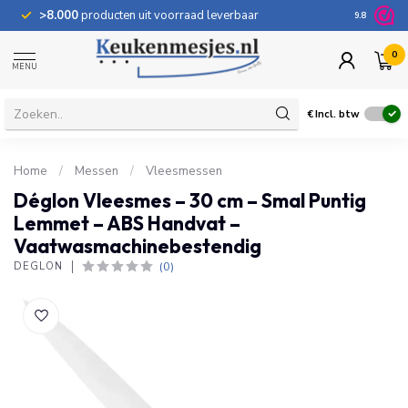
>8.000
producten uit voorraad leverbaar
100 dage
9.8
0
MENU
€
Incl. btw
Home
/
Messen
/
Vleesmessen
Déglon Vleesmes – 30 cm – Smal Puntig
Lemmet – ABS Handvat –
Vaatwasmachinebestendig
(0)
DÉGLON