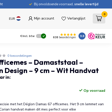
ht
Bij onvoldoende voorraad,
snelle levertijd
0
Mijn account
Verlanglijst
EUR
9.8
€
Incl. btw
638
beoordelingen
0 beoordelingen
fficemes – Damaststaal –
en Design – 9 cm – Wit Handvat
r in:
Op voorraad
precisie met het Déglon Damas 67 officemes. Het 9 cm lemmet van
Corian handvat maken dit mes perfect voor elke