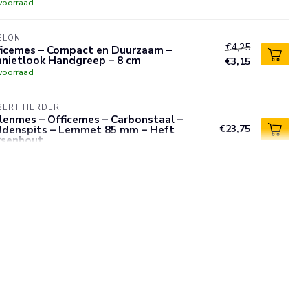
voorraad
GLON
€4,25
ficemes – Compact en Duurzaam –
anietlook Handgreep – 8 cm
€3,15
voorraad
BERT HERDER
lenmes – Officemes – Carbonstaal –
ddenspits – Lemmet 85 mm – Heft
€23,75
rsenhout
voorraad
ELL
ntokumes - 3-laags VG10 RVS - 12,5 cm
€129,00
wart - HRC 61 - snijden groente, vlees,
€85,00
voorraad