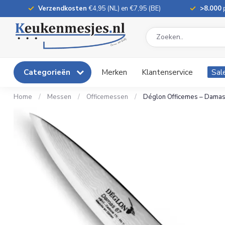
Verzendkosten
€4,95 (NL) en €7,95 (BE)
>8.000
p
Categorieën
Merken
Klantenservice
Sal
Home
/
Messen
/
Officemessen
/
Déglon Officemes – Damasts