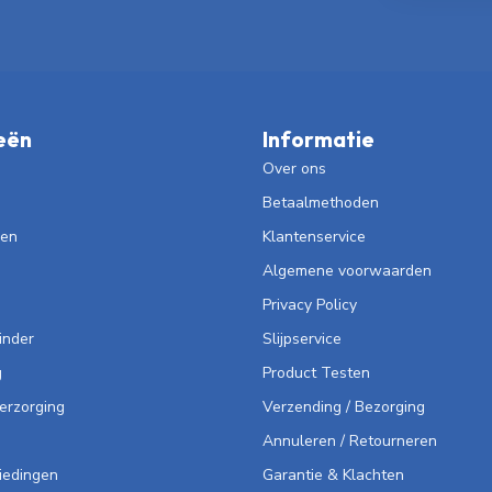
eën
Informatie
Over ons
Betaalmethoden
len
Klantenservice
Algemene voorwaarden
Privacy Policy
inder
Slijpservice
g
Product Testen
Verzorging
Verzending / Bezorging
Annuleren / Retourneren
iedingen
Garantie & Klachten