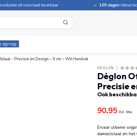
roducten uit voorraad leverbaar
100 dagen
retourrec
e op=op
taal – Precisie en Design – 9 cm – Wit Handvat
DÉGLON
Déglon O
Precisie 
Ook beschikbaa
90,95
Incl. btw
Ervaar ultieme snij
damaststaal en het 