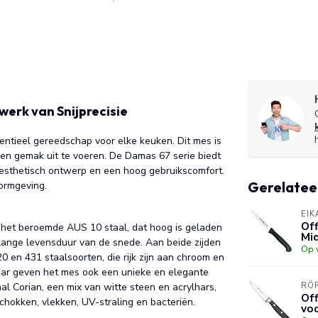
erk van Snijprecisie
ntieel gereedschap voor elke keuken. Dit mes is
e en gemak uit te voeren. De Damas 67 serie biedt
ig esthetisch ontwerp en een hoog gebruikscomfort.
Gerelatee
vormgeving.
EIK
Of
 het beroemde AUS 10 staal, dat hoog is geladen
Mi
lange levensduur van de snede. Aan beide zijden
Op 
 en 431 staalsoorten, die rijk zijn aan chroom en
maar geven het mes ook een unieke en elegante
al Corian, een mix van witte steen en acrylhars,
RÖ
Of
hokken, vlekken, UV-straling en bacteriën.
vo