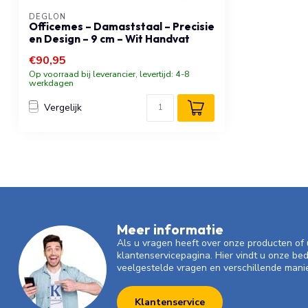
DÉGLON
Officemes – Damaststaal – Precisie
en Design – 9 cm – Wit Handvat
€90,95
Op voorraad bij leverancier, levertijd: 4-8
werkdagen
Vergelijk
Meer informatie
Als u vragen heeft over onze producten o
klantenservicepagina. Hier vindt u onze be
veelgestelde vragen en verschillende mani
Klantenservice