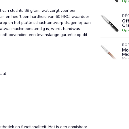
Op 
t van slechts 88 gram, wat zorgt voor een
 cm en heeft een hardheid van 60 HRC, waardoor
DÉ
Of
 krop en het platte schachtontwerp dragen bij aan
Gr
aatwasmachinebestendig is, wordt handwas
Op 
edt bovendien een levenslange garantie op dit
RO
Mo
Mi
Ke
Op 
taal
YAX
Sa
- z
vis
Op 
hetiek en functionaliteit. Het is een onmisbaar