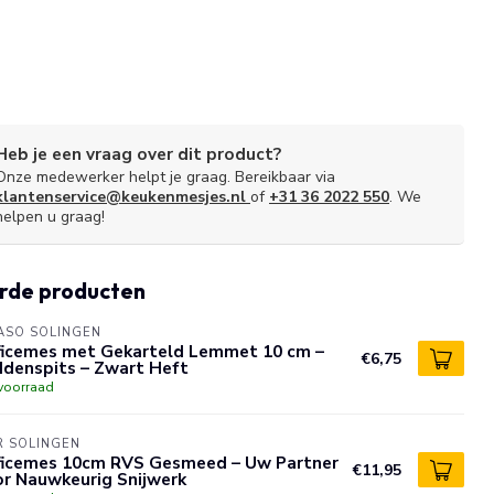
Heb je een vraag over dit product?
Onze medewerker helpt je graag. Bereikbaar via
klantenservice@keukenmesjes.nl
of
+31 36 2022 550
. We
helpen u graag!
rde producten
ASO SOLINGEN
ficemes met Gekarteld Lemmet 10 cm –
€6,75
ddenspits – Zwart Heft
voorraad
R SOLINGEN
ficemes 10cm RVS Gesmeed – Uw Partner
€11,95
or Nauwkeurig Snijwerk