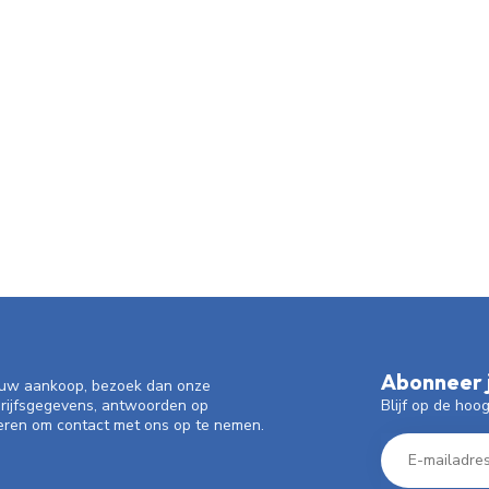
Abonneer j
f uw aankoop, bezoek dan onze
Blijf op de hoo
drijfsgegevens, antwoorden op
eren om contact met ons op te nemen.