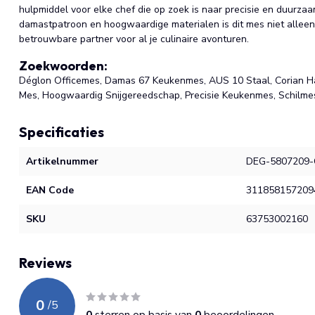
hulpmiddel voor elke chef die op zoek is naar precisie en duurzaa
damastpatroon en hoogwaardige materialen is dit mes niet alleen
betrouwbare partner voor al je culinaire avonturen.
Zoekwoorden:
Déglon Officemes, Damas 67 Keukenmes, AUS 10 Staal, Corian Ha
Mes, Hoogwaardig Snijgereedschap, Precisie Keukenmes, Schilmes,
Specificaties
Artikelnummer
DEG-5807209-
EAN Code
311858157209
SKU
63753002160
Reviews
0
/
5
0
sterren op basis van
0
beoordelingen