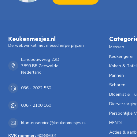
Keukenmesjes.nl
Categori
De webwinkel met messcherpe prijzen
Messen
Keukengerei
Landbouwweg 22D
3899 BE Zeewolde
Koken & Tafe
Nederland
Pannen
Scharen
036 - 2022 550
Bloemist & Tu
Dierverzorgin
036 - 2100 160
Persoonlijke 
HENDI
klantenservice@keukenmesjes.nl
Acties & aanb
KVK nummer:
60849401