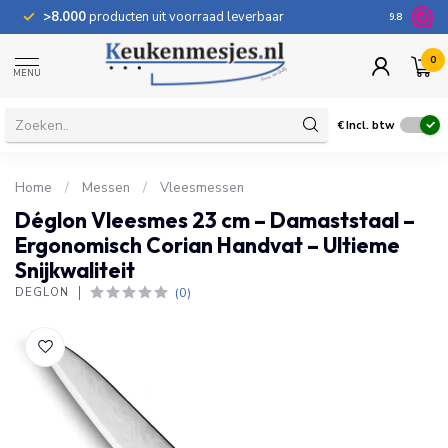
>8.000
producten uit voorraad leverbaar
100 dage
9.8
0
MENU
€
Incl. btw
Home
/
Messen
/
Vleesmessen
Déglon Vleesmes 23 cm – Damaststaal –
Ergonomisch Corian Handvat – Ultieme
Snijkwaliteit
(0)
DÉGLON