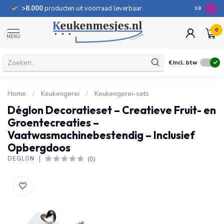
>8.000
producten uit voorraad leverbaar
100 dage
9.8
0
MENU
€
Incl. btw
Home
/
Keukengerei
/
Keukengerei-sets
Déglon Decoratieset – Creatieve Fruit- en
Groentecreaties –
Vaatwasmachinebestendig – Inclusief
Opbergdoos
(0)
DÉGLON