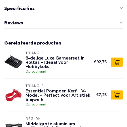
Specificaties
Reviews
Gerelateerde producten
TRIANGLE
8-delige Luxe Garneerset in
Roltas – Ideaal voor
€92,75
Hobbykoks
Op voorraad
TRIANGLE
Essential Pompoen Kerf – V-
Model – Perfect voor Artistiek
€7,25
Snijwerk
Op voorraad
DÉGLON
Middelgrote aluminium