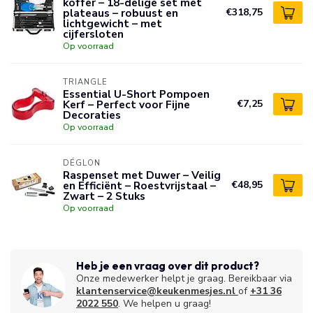
koffer – 18-delige set met
plateaus – robuust en
€318,75
lichtgewicht – met
cijfersloten
Op voorraad
TRIANGLE
Essential U-Short Pompoen
Kerf – Perfect voor Fijne
€7,25
Decoraties
Op voorraad
DÉGLON
Raspenset met Duwer – Veilig
en Efficiënt – Roestvrijstaal –
€48,95
Zwart – 2 Stuks
Op voorraad
Heb je een vraag over dit product?
Onze medewerker helpt je graag. Bereikbaar via
klantenservice@keukenmesjes.nl
of
+31 36
2022 550
. We helpen u graag!