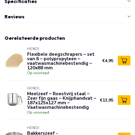
Specificaties
Reviews
Gerelateerde producten
HENDI
Flexibele deegschrapers – set
van 6 – polypropyleen –
€4,95
vaatwasmachinebestendig –
120x88 mm
Op voorraad
HENDI
Meelzeef – Roestvrij staal –
Zeer fijn gaas – Knijphandvat –
€13,95
187x125x127 mm –
Vaatwasmachinebestendig
Op voorraad
HENDI
Bakkerszeef -