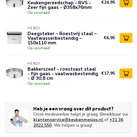
Keukengereedschap - RVS -
€24,95
Zeer fijn gaas - Ø358x76mm
Op voorraad
HENDI
Deegsteker – Roestvrij staal –
Vaatwasserbestendig –
€6,95
150x110 mm
Op voorraad
HENDI
Bakkerszeef - roestvast staal
- fijn gaas - vaatwasbestendig
€17,95
- Ø 30,8 cm
Op voorraad
Heb je een vraag over dit product?
Onze medewerker helpt je graag. Bereikbaar via
klantenservice@keukenmesjes.nl
of
+31 36
2022 550
. We helpen u graag!