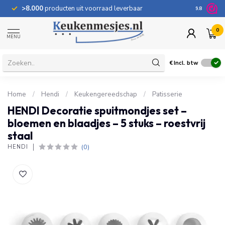
>8.000
producten uit voorraad leverbaar
100 dage
9.8
0
MENU
€
Incl. btw
Home
/
Hendi
/
Keukengereedschap
/
Patisserie
HENDI Decoratie spuitmondjes set –
bloemen en blaadjes – 5 stuks – roestvrij
staal
(0)
HENDI