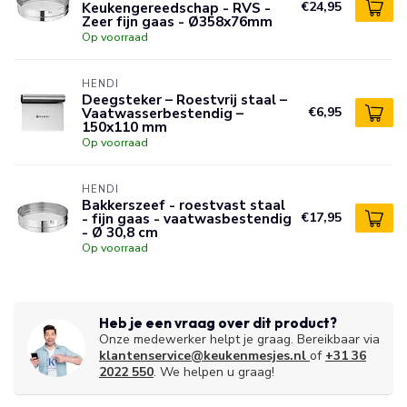
Keukengereedschap - RVS -
€24,95
Zeer fijn gaas - Ø358x76mm
Op voorraad
HENDI
Deegsteker – Roestvrij staal –
Vaatwasserbestendig –
€6,95
150x110 mm
Op voorraad
HENDI
Bakkerszeef - roestvast staal
- fijn gaas - vaatwasbestendig
€17,95
- Ø 30,8 cm
Op voorraad
Heb je een vraag over dit product?
Onze medewerker helpt je graag. Bereikbaar via
klantenservice@keukenmesjes.nl
of
+31 36
2022 550
. We helpen u graag!