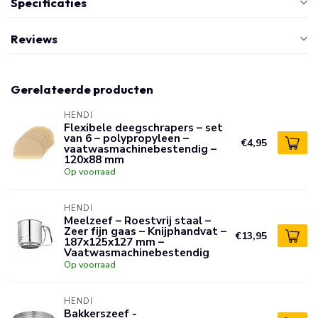
Specificaties
Reviews
Gerelateerde producten
HENDI
Flexibele deegschrapers – set
van 6 – polypropyleen –
€4,95
vaatwasmachinebestendig –
120x88 mm
Op voorraad
HENDI
Meelzeef – Roestvrij staal –
Zeer fijn gaas – Knijphandvat –
€13,95
187x125x127 mm –
Vaatwasmachinebestendig
Op voorraad
HENDI
Bakkerszeef -