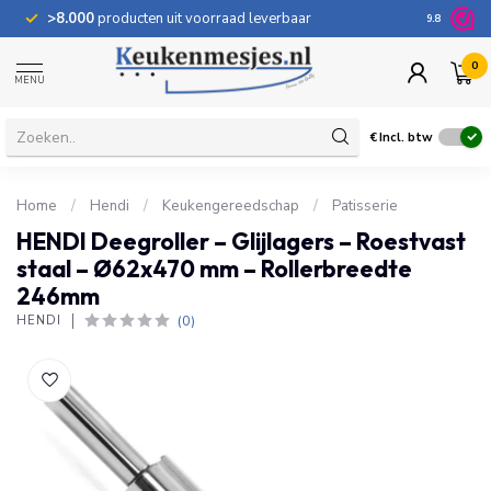
>8.000
producten uit voorraad leverbaar
100 dage
9.8
0
MENU
€
Incl. btw
Home
/
Hendi
/
Keukengereedschap
/
Patisserie
HENDI Deegroller – Glijlagers – Roestvast
staal – Ø62x470 mm – Rollerbreedte
246mm
(0)
HENDI