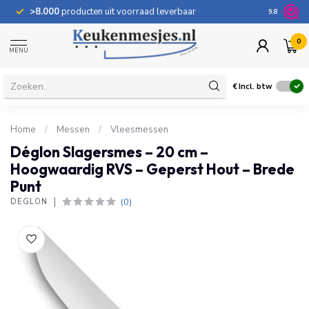
>8.000
producten uit voorraad leverbaar
100 dage
9.8
0
MENU
€
Incl. btw
Home
/
Messen
/
Vleesmessen
Déglon Slagersmes – 20 cm –
Hoogwaardig RVS – Geperst Hout – Brede
Punt
(0)
DÉGLON