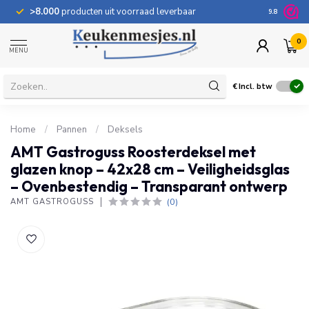
>8.000
producten uit voorraad leverbaar
100 dage
9.8
0
MENU
€
Incl. btw
Home
/
Pannen
/
Deksels
AMT Gastroguss Roosterdeksel met
glazen knop – 42x28 cm – Veiligheidsglas
– Ovenbestendig – Transparant ontwerp
(0)
AMT GASTROGUSS