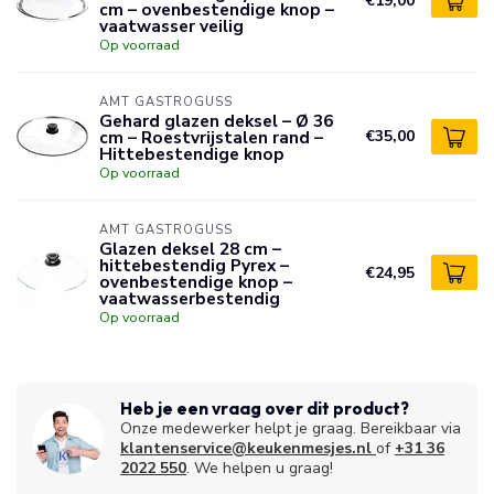
€19,00
cm – ovenbestendige knop –
vaatwasser veilig
Op voorraad
AMT GASTROGUSS
Gehard glazen deksel – Ø 36
cm – Roestvrijstalen rand –
€35,00
Hittebestendige knop
Op voorraad
AMT GASTROGUSS
Glazen deksel 28 cm –
hittebestendig Pyrex –
€24,95
ovenbestendige knop –
vaatwasserbestendig
Op voorraad
Heb je een vraag over dit product?
Onze medewerker helpt je graag. Bereikbaar via
klantenservice@keukenmesjes.nl
of
+31 36
2022 550
. We helpen u graag!