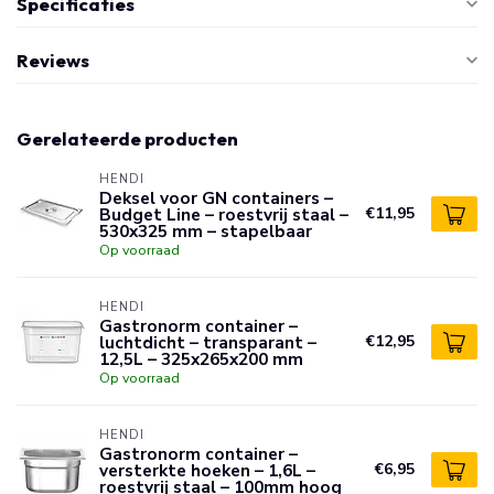
Specificaties
Reviews
Gerelateerde producten
HENDI
Deksel voor GN containers –
Budget Line – roestvrij staal –
€11,95
530x325 mm – stapelbaar
Op voorraad
HENDI
Gastronorm container –
luchtdicht – transparant –
€12,95
12,5L – 325x265x200 mm
Op voorraad
HENDI
Gastronorm container –
versterkte hoeken – 1,6L –
€6,95
roestvrij staal – 100mm hoog