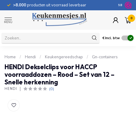
>8.000
producten uit voorraad leverbaar
100 dage
9.8
0
MENU
€
Incl. btw
Home
/
Hendi
/
Keukengereedschap
/
Gn-containers
HENDI Dekselclips voor HACCP
voorraaddozen – Rood – Set van 12 –
Snelle herkenning
(0)
HENDI