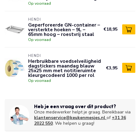
Op voorraad
HENDI
Geperforeerde GN-container –
versterkte hoeken – 9L –
€18,95
65mm hoog – roestvrij staal
Op voorraad
HENDI
Herbruikbare voedselveiligheid
dagstickers maandag blauw
€3,95
25x25 mm met notitieruimte
kleurgecodeerd 1000 per rol
Op voorraad
Heb je een vraag over dit product?
Onze medewerker helpt je graag. Bereikbaar via
klantenservice@keukenmesjes.nl
of
+31 36
2022 550
. We helpen u graag!