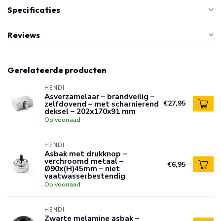
Specificaties
Reviews
Gerelateerde producten
HENDI
Asverzamelaar – brandveilig –
zelfdovend – met scharnierend
€27,95
deksel – 202x170x91 mm
Op voorraad
HENDI
Asbak met drukknop –
verchroomd metaal –
€6,95
Ø90x(H)45mm – niet
vaatwasserbestendig
Op voorraad
HENDI
Zwarte melamine asbak –