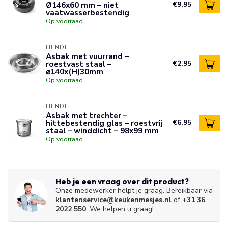
Ø146x60 mm – niet
€9,95
vaatwasserbestendig
Op voorraad
HENDI
Asbak met vuurrand –
roestvast staal –
€2,95
⌀140x(H)30mm
Op voorraad
HENDI
Asbak met trechter –
hittebestendig glas – roestvrij
€6,95
staal – winddicht – 98x99 mm
Op voorraad
Heb je een vraag over dit product?
Onze medewerker helpt je graag. Bereikbaar via
klantenservice@keukenmesjes.nl
of
+31 36
2022 550
. We helpen u graag!