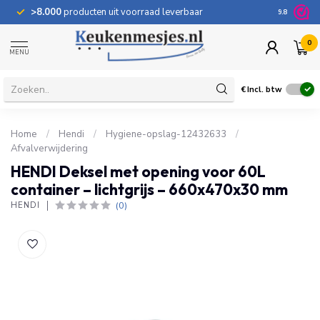
>8.000
producten uit voorraad leverbaar
100 dage
9.8
0
MENU
€
Incl. btw
Home
/
Hendi
/
Hygiene-opslag-12432633
/
Afvalverwijdering
HENDI Deksel met opening voor 60L
container – lichtgrijs – 660x470x30 mm
(0)
HENDI