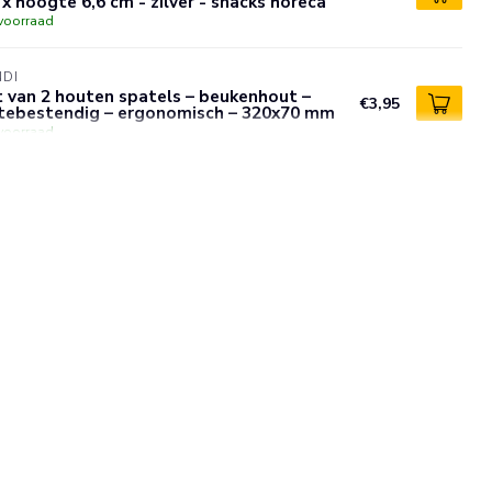
 x hoogte 6,6 cm - zilver - snacks horeca
voorraad
NDI
 van 2 houten spatels – beukenhout –
€3,95
ttebestendig – ergonomisch – 320x70 mm
voorraad
NDI
lige blikopener – geen scherpe randen –
€12,95
atwasserbestendig – 190 mm
voorraad