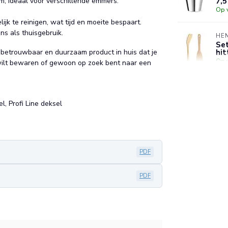
7,5
, ideaal voor verschillende emmers.
Op 
jk te reinigen, wat tijd en moeite bespaart.
ns als thuisgebruik.
HE
Set
hi
 betrouwbaar en duurzaam product in huis dat je
Op 
n wilt bewaren of gewoon op zoek bent naar een
HE
Vei
va
, Profi Line deksel
Op 
PDF
PDF