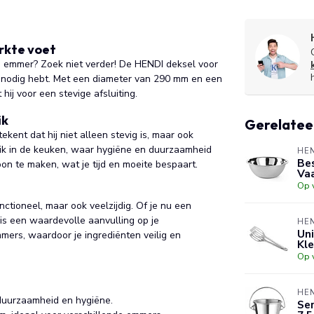
rkte voet
 emmer? Zoek niet verder! De HENDI deksel voor
je nodig hebt. Met een diameter van 290 mm en een
ij voor een stevige afsluiting.
ik
Gerelatee
ent dat hij niet alleen stevig is, maar ook
uik in de keuken, waar hygiëne en duurzaamheid
HE
Bes
oon te maken, wat je tijd en moeite bespaart.
Va
Op 
ctioneel, maar ook veelzijdig. Of je nu een
is een waardevolle aanvulling op je
HE
Uni
ers, waardoor je ingrediënten veilig en
Kl
Op 
HE
duurzaamheid en hygiëne.
Se