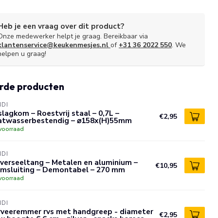
Heb je een vraag over dit product?
Onze medewerker helpt je graag. Bereikbaar via
klantenservice@keukenmesjes.nl
of
+31 36 2022 550
. We
helpen u graag!
rde producten
NDI
lagkom – Roestvrij staal – 0,7L –
€2,95
atwasserbestendig – ⌀158x(H)55mm
voorraad
NDI
verseeltang – Metalen en aluminium –
€10,95
emsluiting – Demontabel – 270 mm
voorraad
NDI
rveeremmer rvs met handgreep - diameter
€2,95