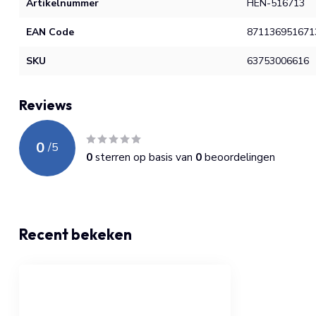
Artikelnummer
HEN-516713
EAN Code
871136951671
SKU
63753006616
Reviews
0
/
5
0
sterren op basis van
0
beoordelingen
Recent bekeken