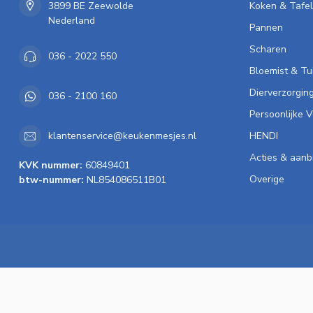
3899 BE Zeewolde
Koken & Tafe
Nederland
Pannen
Scharen
036 - 2022 550
Bloemist & Tu
Dierverzorgin
036 - 2100 160
Persoonlijke 
HENDI
klantenservice@keukenmesjes.nl
Acties & aanb
KVK nummer:
60849401
Overige
btw-nummer:
NL854086511B01