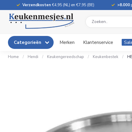
Verzendkosten
€4,95 (NL) en €7,95 (BE)
>8.000
p
Categorieën
Merken
Klantenservice
Sal
Home
/
Hendi
/
Keukengereedschap
/
Keukenbestek
/
HE