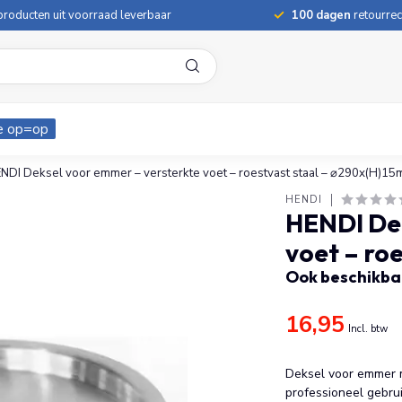
roducten uit voorraad leverbaar
100 dagen
retourrec
e op=op
NDI Deksel voor emmer – versterkte voet – roestvast staal – ⌀290x(H)1
HENDI
HENDI Dek
voet – ro
Ook beschikbaa
16,95
Incl. btw
Deksel voor emmer me
professioneel gebru