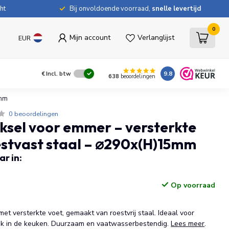
ht
Bij onvoldoende voorraad,
snelle levertijd
0
Mijn account
Verlanglijst
EUR
9.8
€
Incl. btw
638
beoordelingen
5mm
0 beoordelingen
sel voor emmer – versterkte
estvast staal – ⌀290x(H)15mm
r in:
Op voorraad
t versterkte voet, gemaakt van roestvrij staal. Ideaal voor
ik in de keuken. Duurzaam en vaatwasserbestendig.
Lees meer
.