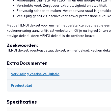
Afmetingen: Diameter van 290 mm en een hoogte van 15 mm
Versterkte voet: Zorgt voor extra stevigheid en stabiliteit.
Eenvoudig schoon te maken: Het roestvast staal is gemakkeli
Veelzijdig gebruik: Geschikt voor zowel professionele keuke
Met de HENDI deksel voor emmer met versterkte voet haal je een
keukenervaring aanzienlijk zal verbeteren. Of je nu ingrediënte
stevige deksel, deze HENDI deksel is de perfecte keuze.
Zoekwoorden:
HENDI deksel, roestvast staal deksel, emmer deksel, keuken deksel
Extra Documenten
Verklaring voedselveiligheid
Productblad
Specificaties