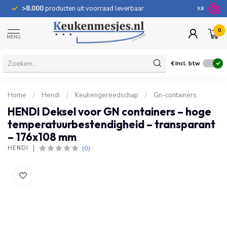
>8.000
producten uit voorraad leverbaar
100 dage
9.8
0
MENU
€
Incl. btw
Home
/
Hendi
/
Keukengereedschap
/
Gn-containers
HENDI Deksel voor GN containers – hoge
temperatuurbestendigheid – transparant
– 176x108 mm
(0)
HENDI