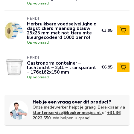
Op voorraad
HENDI
Herbruikbare voedselveiligheid
dagstickers maandag blauw
€3,95
25x25 mm met notitieruimte
kleurgecodeerd 1000 per rol
Op voorraad
HENDI
Gastronorm container –
luchtdicht – 2,4L – transparant
€6,95
– 176x162x150 mm
Op voorraad
Heb je een vraag over dit product?
Onze medewerker helpt je graag. Bereikbaar via
klantenservice@keukenmesjes.nl
of
+31 36
2022 550
. We helpen u graag!