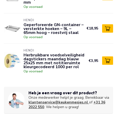
mm
Op voorraad
HENDI
Geperforeerde GN-container –
versterkte hoeken – 9L –
€18,95
65mm hoog – roestvrij staal
Op voorraad
HENDI
Herbruikbare voedselveiligheid
dagstickers maandag blauw
€3,95
25x25 mm met notitieruimte
kleurgecodeerd 1000 per rol
Op voorraad
Heb je een vraag over dit product?
Onze medewerker helpt je graag. Bereikbaar via
klantenservice@keukenmesjes.nl
of
+31 36
2022 550
. We helpen u graag!