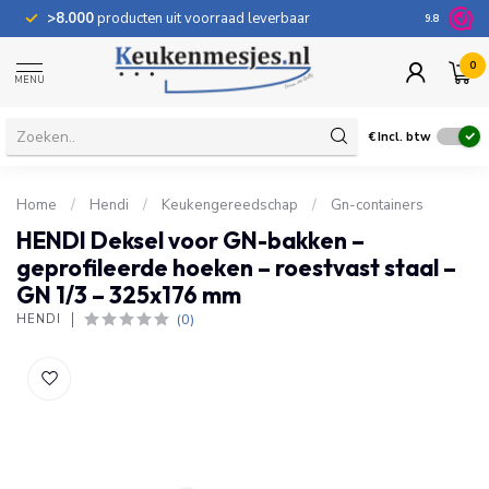
>8.000
producten uit voorraad leverbaar
100 dage
9.8
0
MENU
€
Incl. btw
Home
/
Hendi
/
Keukengereedschap
/
Gn-containers
HENDI Deksel voor GN-bakken –
geprofileerde hoeken – roestvast staal –
GN 1/3 – 325x176 mm
(0)
HENDI