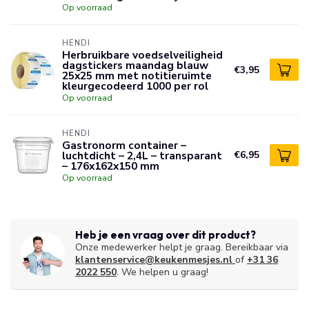
Op voorraad
HENDI
Herbruikbare voedselveiligheid
dagstickers maandag blauw
€3,95
25x25 mm met notitieruimte
kleurgecodeerd 1000 per rol
Op voorraad
HENDI
Gastronorm container –
luchtdicht – 2,4L – transparant
€6,95
– 176x162x150 mm
Op voorraad
Heb je een vraag over dit product?
Onze medewerker helpt je graag. Bereikbaar via
klantenservice@keukenmesjes.nl
of
+31 36
2022 550
. We helpen u graag!