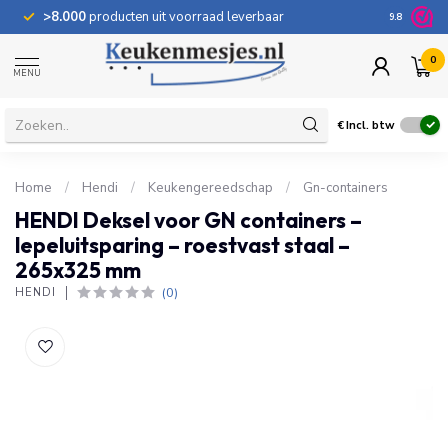
>8.000
producten uit voorraad leverbaar
100 dage
9.8
0
MENU
€
Incl. btw
Home
/
Hendi
/
Keukengereedschap
/
Gn-containers
HENDI Deksel voor GN containers –
lepeluitsparing – roestvast staal –
265x325 mm
(0)
HENDI