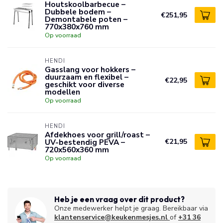
Houtskoolbarbecue –
Dubbele bodem –
€251,95
Demontabele poten –
770x380x760 mm
Op voorraad
HENDI
Gasslang voor hokkers –
duurzaam en flexibel –
€22,95
geschikt voor diverse
modellen
Op voorraad
HENDI
Afdekhoes voor grill/roast –
UV-bestendig PEVA –
€21,95
720x560x360 mm
Op voorraad
Heb je een vraag over dit product?
Onze medewerker helpt je graag. Bereikbaar via
klantenservice@keukenmesjes.nl
of
+31 36