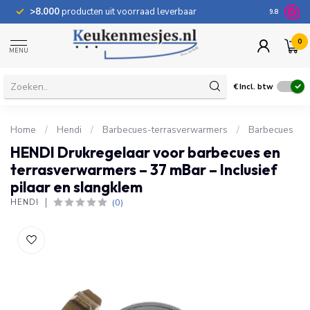
>8.000
producten uit voorraad leverbaar
100 dage
9.8
0
MENU
€
Incl. btw
Home
/
Hendi
/
Barbecues-terrasverwarmers
/
Barbecues
HENDI Drukregelaar voor barbecues en
terrasverwarmers – 37 mBar – Inclusief
pilaar en slangklem
(0)
HENDI