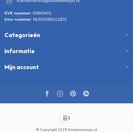
klantenservice@keukenmesjes.nl
KVK nummer:
60849401
btw-nummer:
NL854086511B01
Categorieën
Informatie
Mijn account
© Copyright 2026 Keukenmesjes.nl